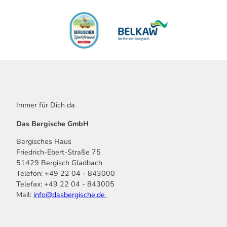
Immer für Dich da
Das Bergische GmbH
Bergisches Haus
Friedrich-Ebert-Straße 75
51429 Bergisch Gladbach
Telefon: +49 22 04 - 843000
Telefax: +49 22 04 - 843005
Mail:
info@dasbergische.de
f
I
Y
L
P
T
K