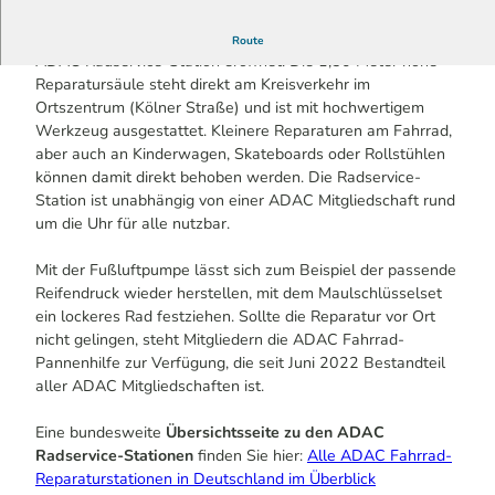
Der ADAC Nordrhein hat in Kürten-Bechen eine neue
Route
ADAC Radservice-Station eröffnet. Die 1,50 Meter hohe
Reparatursäule steht direkt am Kreisverkehr im
Ortszentrum (Kölner Straße) und ist mit hochwertigem
Werkzeug ausgestattet. Kleinere Reparaturen am Fahrrad,
aber auch an Kinderwagen, Skateboards oder Rollstühlen
können damit direkt behoben werden. Die Radservice-
Station ist unabhängig von einer ADAC Mitgliedschaft rund
um die Uhr für alle nutzbar.
Mit der Fußluftpumpe lässt sich zum Beispiel der passende
Reifendruck wieder herstellen, mit dem Maulschlüsselset
ein lockeres Rad festziehen. Sollte die Reparatur vor Ort
nicht gelingen, steht Mitgliedern die ADAC Fahrrad-
Pannenhilfe zur Verfügung, die seit Juni 2022 Bestandteil
aller ADAC Mitgliedschaften ist.
Eine bundesweite
Übersichtsseite zu den ADAC
Radservice-Stationen
finden Sie hier:
Alle ADAC Fahrrad-
Reparaturstationen in Deutschland im Überblick