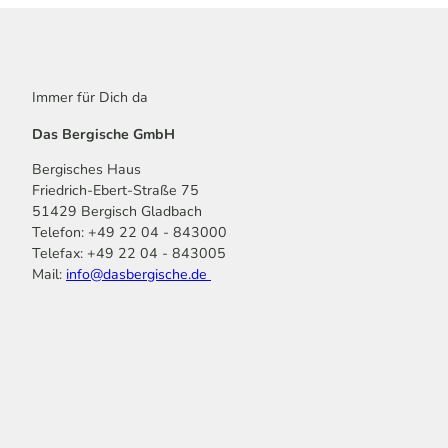
Immer für Dich da
Das Bergische GmbH
Bergisches Haus
Friedrich-Ebert-Straße 75
51429 Bergisch Gladbach
Telefon: +49 22 04 - 843000
Telefax: +49 22 04 - 843005
Mail:
info@dasbergische.de
f
I
Y
L
P
T
K
a
n
o
i
i
i
o
c
s
u
n
n
k
m
e
t
t
k
t
T
o
b
a
u
e
e
o
o
o
g
b
d
r
k
t