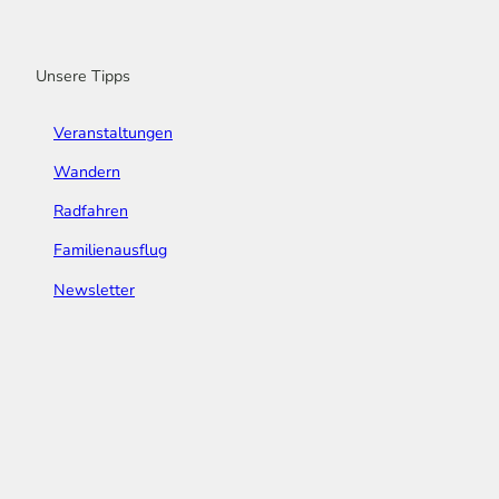
o
r
e
I
e
k
a
n
s
m
t
Unsere Tipps
Veranstaltungen
Wandern
Radfahren
Familienausflug
Newsletter