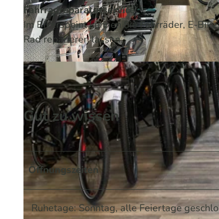
Fahrradreparaturservice
Im Bikerspoint können Sie Fahrräder, E-Bike
Rad reparieren lassen.
© Pablo Pütz / Das Bergische | KI-optimiert |
CC-BY-SA
Gut zu wissen
Öffnungszeiten
Ruhetage: Sonntag, alle Feiertage geschl