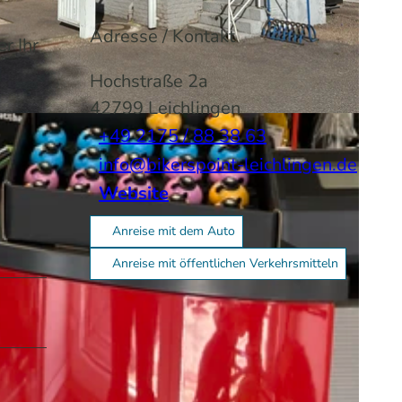
Adresse / Kontakt
r Ihr
Hochstraße 2a
42799
Leichlingen
A
+49 2175 / 88 38 63
info@bikerspoint-leichlingen.de
Website
Anreise mit dem Auto
Anreise mit öffentlichen Verkehrsmitteln