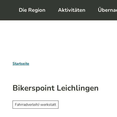
Z
Die Region
Aktivitäten
Überna
u
m
I
n
h
a
l
Startseite
t
Bikerspoint Leichlingen
Fahrradverleih/-werkstatt