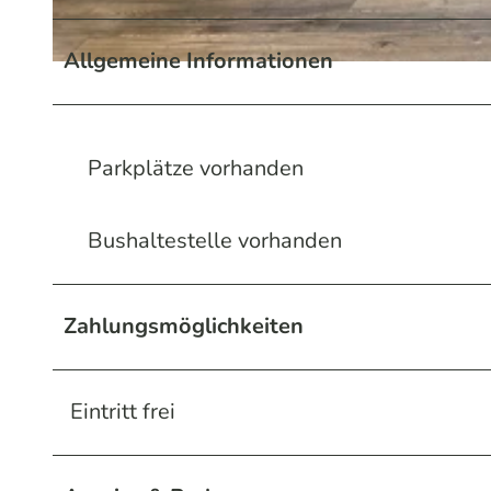
Allgemeine Informationen
© Pablo Pütz / Das Bergische | KI-optimiert |
CC-BY-SA
Parkplätze vorhanden
Bushaltestelle vorhanden
Zahlungsmöglichkeiten
Eintritt frei