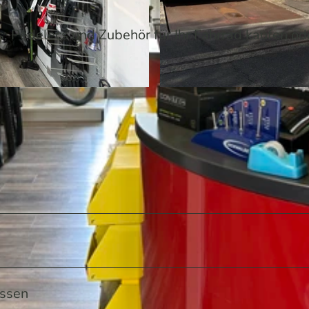
s, Pedelecs und Zubehör für Ihr Fahrrad kaufen ode
© Pablo Pütz / Das Bergische | KI-optimiert |
CC-BY-S
ossen