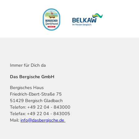
Immer für Dich da
Das Bergische GmbH
Bergisches Haus
Friedrich-Ebert-Straße 75
51429 Bergisch Gladbach
Telefon: +49 22 04 - 843000
Telefax: +49 22 04 - 843005
Mail:
info@dasbergische.de
f
I
Y
L
P
T
K