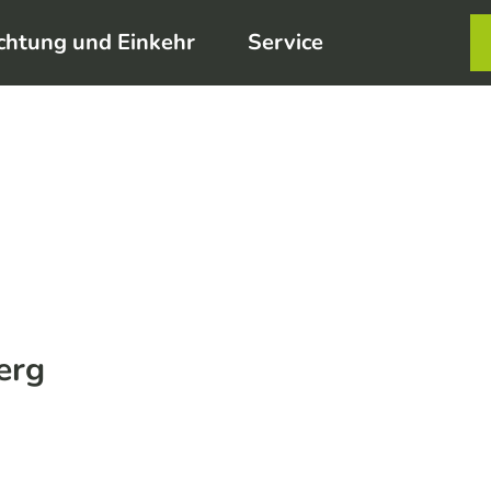
chtung und Einkehr
Service
Karte
Merkzett
Such
erg