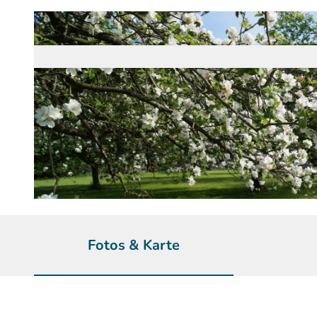
© Maren Pussak / Das Bergische | KI-optimiert |
CC-BY-SA
Fotos & Karte