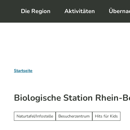
Z
Die Region
Aktivitäten
Überna
u
m
I
n
h
a
l
Startseite
t
Biologische Station Rhein-B
Naturtafel/Infostelle
Besucherzentrum
Hits für Kids