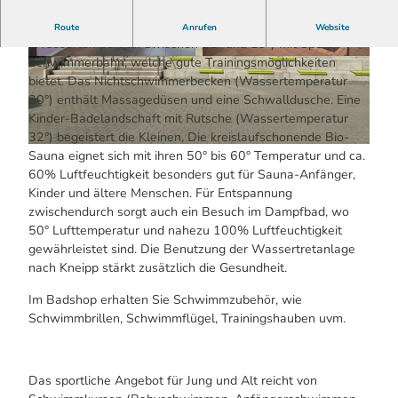
Das Hallenbad umfasst ein 25-m-Schwimmerbecken
Route
Anrufen
Website
(Wassertemperatur zwischen 28° und 29°) mit Sport-
Schwimmerbahn, welche gute Trainingsmöglichkeiten
© Pablo Pütz / Das Bergische | KI-optimiert |
© Pablo Pütz / Das Bergische | KI-optimiert |
CC-BY-SA
CC-BY-SA
bietet. Das Nichtschwimmerbecken (Wassertemperatur
30°) enthält Massagedüsen und eine Schwalldusche. Eine
Kinder-Badelandschaft mit Rutsche (Wassertemperatur
32°) begeistert die Kleinen. Die kreislaufschonende Bio-
© Pablo Pütz / Das Bergische | KI-optimiert |
CC-BY-SA
Sauna eignet sich mit ihren 50° bis 60° Temperatur und ca.
60% Luftfeuchtigkeit besonders gut für Sauna-Anfänger,
Kinder und ältere Menschen. Für Entspannung
zwischendurch sorgt auch ein Besuch im Dampfbad, wo
50° Lufttemperatur und nahezu 100% Luftfeuchtigkeit
gewährleistet sind. Die Benutzung der Wassertretanlage
nach Kneipp stärkt zusätzlich die Gesundheit.
Im Badshop erhalten Sie Schwimmzubehör, wie
Schwimmbrillen, Schwimmflügel, Trainingshauben uvm.
Das sportliche Angebot für Jung und Alt reicht von