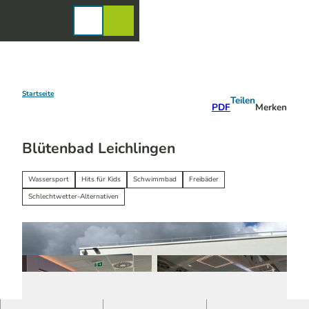
Z
u
Karte
Merkzettel
Suche
Menü
m
I
n
h
a
Startseite
Teilen
PDF
Merken
l
t
Blütenbad Leichlingen
Wassersport
Hits für Kids
Schwimmbad
Freibäder
Schlechtwetter-Alternativen