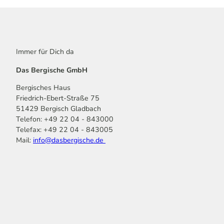
Immer für Dich da
Das Bergische GmbH
Bergisches Haus
Friedrich-Ebert-Straße 75
51429 Bergisch Gladbach
Telefon: +49 22 04 - 843000
Telefax: +49 22 04 - 843005
Mail:
info@dasbergische.de
f
I
Y
L
P
T
K
a
n
o
i
i
i
o
c
s
u
n
n
k
m
e
t
t
k
t
T
o
b
a
u
e
e
o
o
o
g
b
d
r
k
t