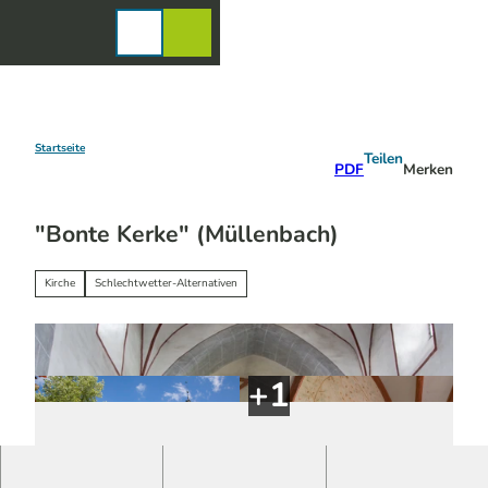
Z
u
Karte
Merkzettel
Suche
Menü
m
I
n
h
a
Startseite
Teilen
PDF
Merken
l
t
"Bonte Kerke" (Müllenbach)
Kirche
Schlechtwetter-Alternativen