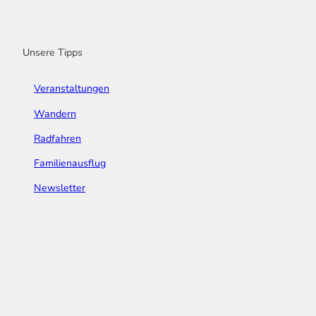
o
r
e
I
e
k
a
n
s
m
t
Unsere Tipps
Veranstaltungen
Wandern
Radfahren
Familienausflug
Newsletter