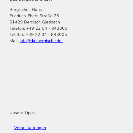
Bergisches Haus
Friedrich-Ebert-Straße 75
51429 Bergisch Gladbach
Telefon: +49 22 04 - 843000
Telefax: +49 22 04 - 843005
Mail:
info@dasbergische.de
f
I
Y
L
P
T
K
a
n
o
i
i
i
o
c
s
u
n
n
k
m
e
t
t
k
t
T
o
b
a
u
e
e
o
o
o
g
b
d
r
k
t
o
r
e
I
e
k
a
n
s
m
t
Unsere Tipps
Veranstaltungen