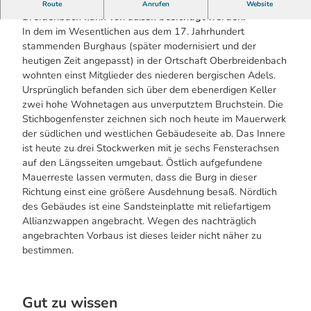
Die Anlage um den historischen Bruchsteinbau von Burg
Route
Anrufen
Website
Breidenbach kann von außen besichtigt werden.
In dem im Wesentlichen aus dem 17. Jahrhundert
stammenden Burghaus (später modernisiert und der
heutigen Zeit angepasst) in der Ortschaft Oberbreidenbach
wohnten einst Mitglieder des niederen bergischen Adels.
Ursprünglich befanden sich über dem ebenerdigen Keller
zwei hohe Wohnetagen aus unverputztem Bruchstein. Die
Stichbogenfenster zeichnen sich noch heute im Mauerwerk
der südlichen und westlichen Gebäudeseite ab. Das Innere
ist heute zu drei Stockwerken mit je sechs Fensterachsen
auf den Längsseiten umgebaut. Östlich aufgefundene
Mauerreste lassen vermuten, dass die Burg in dieser
Richtung einst eine größere Ausdehnung besaß. Nördlich
des Gebäudes ist eine Sandsteinplatte mit reliefartigem
Allianzwappen angebracht. Wegen des nachträglich
angebrachten Vorbaus ist dieses leider nicht näher zu
bestimmen.
Gut zu wissen