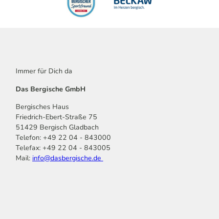
Immer für Dich da
Das Bergische GmbH
Bergisches Haus
Friedrich-Ebert-Straße 75
51429 Bergisch Gladbach
Telefon: +49 22 04 - 843000
Telefax: +49 22 04 - 843005
Mail:
info@dasbergische.de
f
I
Y
L
P
T
K
a
n
o
i
i
i
o
c
s
u
n
n
k
m
e
t
t
k
t
T
o