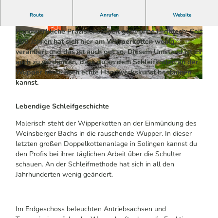
Handwerkskunst in malerischer Kulisse | Wipperkotten
Route
Anrufen
Website
Handwerkliche Präzisionsarbeit ganz ohne Hightech: Seit
© Dominik Ketz |
CC-BY-SA
© Dominik Ketz |
CC-BY-SA
400 Jahren hat sich hier am Wipperkotten wenig
verändert und das ist auch gut so. Diesem Umstand ist es
auch zu verdanken, dass du an dem Schleifkotten an der
Wupper heute noch echte Handwerkskunst bestaunen
kannst.
© Claudia Eisel Fotografie |
CC-BY-SA
Lebendige Schleifgeschichte
Malerisch steht der Wipperkotten an der Einmündung des
Weinsberger Bachs in die rauschende Wupper. In dieser
letzten großen Doppelkottenanlage in Solingen kannst du
den Profis bei ihrer täglichen Arbeit über die Schulter
schauen. An der Schleifmethode hat sich in all den
Jahrhunderten wenig geändert.
Im Erdgeschoss beleuchten Antriebsachsen und