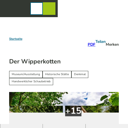
Z
u
Karte
Merkzettel
Suche
Menü
m
I
n
h
a
Startseite
Teilen
PDF
Merken
l
t
Der Wipperkotten
Museum/Ausstellung
Historische Stätte
Denkmal
Handwerklicher Schaubetrieb