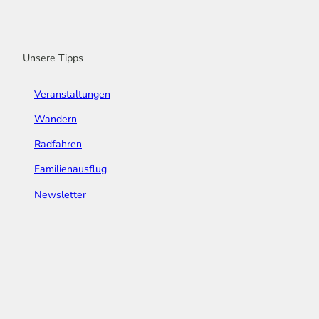
o
r
e
I
e
k
a
n
s
m
t
Unsere Tipps
Veranstaltungen
Wandern
Radfahren
Familienausflug
Newsletter