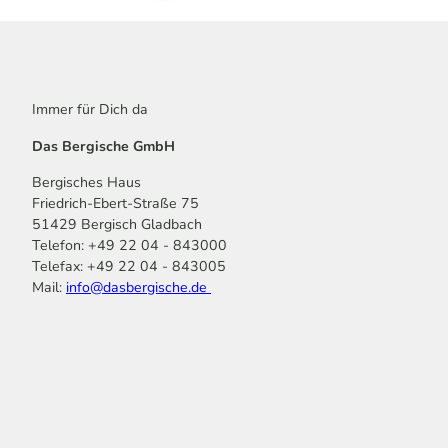
Immer für Dich da
Das Bergische GmbH
Bergisches Haus
Friedrich-Ebert-Straße 75
51429 Bergisch Gladbach
Telefon: +49 22 04 - 843000
Telefax: +49 22 04 - 843005
Mail:
info@dasbergische.de
f
I
Y
L
P
T
K
a
n
o
i
i
i
o
c
s
u
n
n
k
m
e
t
t
k
t
T
o
b
a
u
e
e
o
o
o
g
b
d
r
k
t