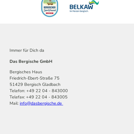
Immer für Dich da
Das Bergische GmbH
Bergisches Haus
Friedrich-Ebert-Straße 75
51429 Bergisch Gladbach
Telefon: +49 22 04 - 843000
Telefax: +49 22 04 - 843005
Mail:
info@dasbergische.de
f
I
Y
L
P
T
K
a
n
o
i
i
i
o
c
s
u
n
n
k
m