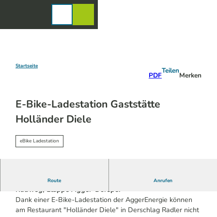
Z
u
Karte
Merkzettel
Suche
Menü
m
I
n
h
a
Startseite
Teilen
PDF
Merken
l
t
E-Bike-Ladestation Gaststätte
Holländer Diele
eBike Ladestation
Die Ladestation liegt direkt am Bergischen Panorama-
Route
Anrufen
Radweg, Etappe Agger-Dörspe.
Dank einer E-Bike-Ladestation der AggerEnergie können
am Restaurant "Holländer Diele" in Derschlag Radler nicht