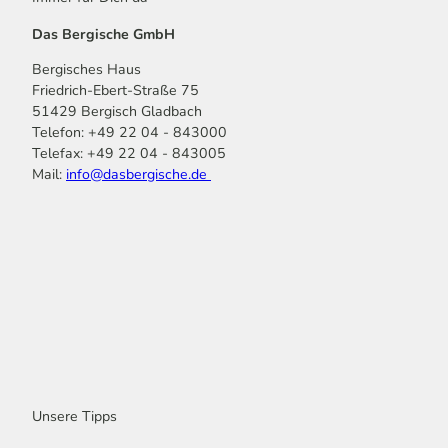
Das Bergische GmbH
Bergisches Haus
Friedrich-Ebert-Straße 75
51429 Bergisch Gladbach
Telefon: +49 22 04 - 843000
Telefax: +49 22 04 - 843005
Mail:
info@dasbergische.de
f
I
Y
L
P
T
K
a
n
o
i
i
i
o
c
s
u
n
n
k
m
e
t
t
k
t
T
o
b
a
u
e
e
o
o
o
g
b
d
r
k
t
o
r
e
I
e
k
a
n
s
m
t
Unsere Tipps