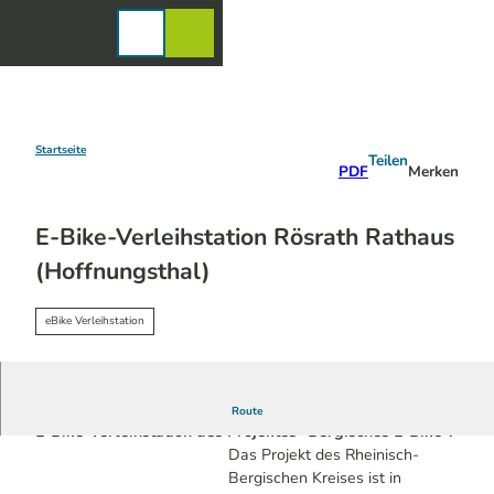
Z
u
Karte
Merkzettel
Suche
Menü
m
I
n
h
a
Startseite
Teilen
PDF
Merken
l
t
E-Bike-Verleihstation Rösrath Rathaus
(Hoffnungsthal)
eBike Verleihstation
In Rösrath/Hoffnungsthal befindet sich am Rathaus eine
Route
E-Bike-Verleihstation des Projektes "Bergisches E-Bike".
Das Projekt des Rheinisch-
Bergischen Kreises ist in