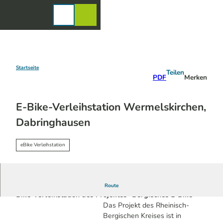
Z
u
Karte
Merkzettel
Suche
Menü
m
I
n
h
a
Startseite
Teilen
PDF
Merken
l
t
E-Bike-Verleihstation Wermelskirchen,
Dabringhausen
eBike Verleihstation
In Wermelskirchen, Dabringhausen befindet sich eine E-
Route
Bike-Verleihstation des Projektes "Bergisches E-Bike"
Das Projekt des Rheinisch-
Bergischen Kreises ist in