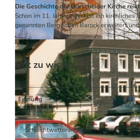
Die Geschichte der Burscheider Kirche reic
Schon im 11. Jahrhundert ist ein kirchliches
genannten Bergischen Barock erweitert und e
© Stadt Burscheid | KI-optimiert
Gut zu wissen
Eignung
Schlechtwetterangebot