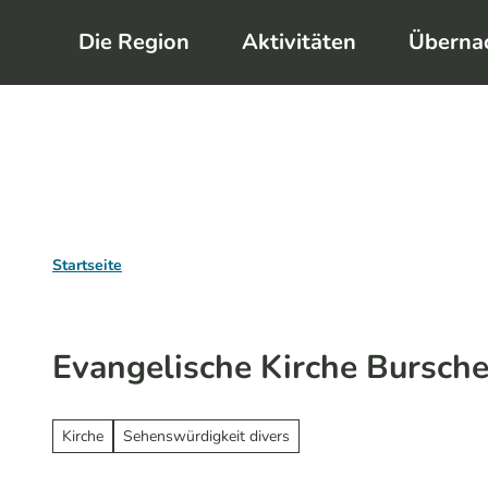
Z
Die Region
Aktivitäten
Überna
u
m
I
n
h
a
l
Startseite
t
Evangelische Kirche Bursche
Kirche
Sehenswürdigkeit divers