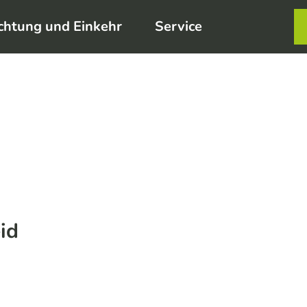
chtung und Einkehr
Service
Karte
Merkzett
Such
id