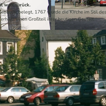
ht weit zurück.
 Gebäude belegt, 1767 wurde die Kirche im Stil de
rhielt einen Großteil ihrer heutigen Gestalt.
© Stadt Burscheid | KI-optimiert