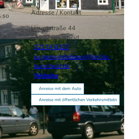
Adresse / Kontakt
s so
Hauptstraße 44
51399
Burscheid
02174 8327
ev.gemeindebuero@kirche-
burscheid.de
Website
Anreise mit dem Auto
Anreise mit öffentlichen Verkehrsmitteln