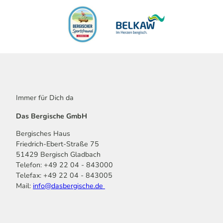
Immer für Dich da
Das Bergische GmbH
Bergisches Haus
Friedrich-Ebert-Straße 75
51429 Bergisch Gladbach
Telefon: +49 22 04 - 843000
Telefax: +49 22 04 - 843005
Mail:
info@dasbergische.de
f
I
Y
L
P
T
K
a
n
o
i
i
i
o