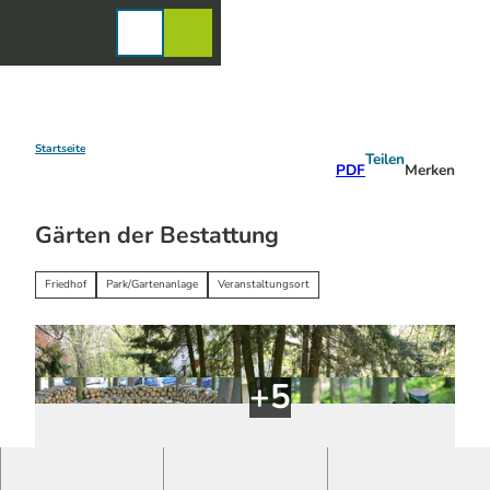
Z
u
Karte
Merkzettel
Suche
Menü
m
I
n
h
a
Startseite
Teilen
PDF
Merken
l
t
Gärten der Bestattung
Friedhof
Park/Gartenanlage
Veranstaltungsort