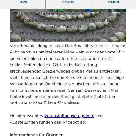
Offen auch für einen Spaziergang.
Route
Anrufen
Website
Auf dem licht bewaldeten Hügel am Strundetal,
unmittelbar am Ortsrand von Bergisch Gladbach, liegen die
© Pütz-Roth - Gärten der Bestattung | KI-opti
© Pütz-Roth - Gärten der Bestattung | KI-opti
miert
miert
Gärten der Bestattung. Das weitläufige, naturnahe Areal
wirkt mit seiner idyllischen Ausstrahlung so ruhig und
alltagsfern, wie man das nur von einem entlegenen
Waldstück vermutet. Tatsächlich aber sind die
© Pütz-Roth - Gärten der Bestattung | KI-optimiert
Verkehrsanbindungen ideal: Der Bus hält vor den Toren, Ihr
Auto parkt in unmittelbarer Nähe - ein wichtiger Vorteil für
die Feierlichkeiten und spätere Besuche am Grab. Zu
beiden Seiten des die Gärten der Bestattung
erschliessenden Spazierweges gibt es viel zu entdecken:
Viele Meditationsplätze und Kunstinstallationen, lauschige
Wasserläufe und Quellteiche vermischen sich zu einem
harmonischen, inspirierenden Ganzen. Dazwischen: Mal
fantasievoll, mal zurückhaltend gestaltete Grabstätten -
und viele schöne Plätze für weitere.
Ein interessantes
Veranstaltungsprogramm
und
Ausstellungen runden das Angebot ab.
Informationen für Gruppen