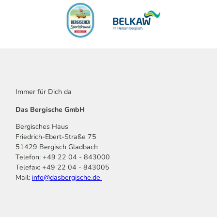
Immer für Dich da
Das Bergische GmbH
Bergisches Haus
Friedrich-Ebert-Straße 75
51429 Bergisch Gladbach
Telefon: +49 22 04 - 843000
Telefax: +49 22 04 - 843005
Mail:
info@dasbergische.de
f
I
Y
L
P
T
K
a
n
o
i
i
i
o