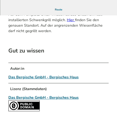
Schönes Plätzchen zum Grillen.
Route
Auf dem Parkplatz Ohler Wiesen ist das Grillen am fest
installierten Schwenkgrill möglich.
Hier
finden Sie den
genauen Standort. Auf der angrenzenden Wiesenfläche
darf nicht gegrillt werden.
Gut zu wissen
Autor:in
Das Bergische GmbH - Bergisches Haus
Lizenz (Stammdaten)
Das Bergische GmbH - Bergisches Haus