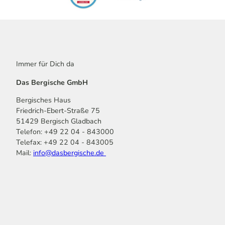
Immer für Dich da
Das Bergische GmbH
Bergisches Haus
Friedrich-Ebert-Straße 75
51429 Bergisch Gladbach
Telefon: +49 22 04 - 843000
Telefax: +49 22 04 - 843005
Mail:
info@dasbergische.de
f
I
Y
L
P
T
K
a
n
o
i
i
i
o
c
s
u
n
n
k
m
e
t
t
k
t
T
o
b
a
u
e
e
o
o