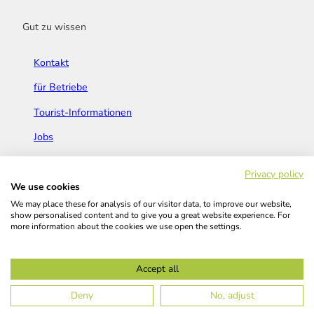
Gut zu wissen
Kontakt
für Betriebe
Tourist-Informationen
Jobs
Broschüren & Flyer
Privacy policy
We use cookies
We may place these for analysis of our visitor data, to improve our website,
show personalised content and to give you a great website experience. For
more information about the cookies we use open the settings.
Widerrufsbelehrung
AGB
Barrierefreiheitserklärung
Accept all
Kontakt
Impressum
Datenschutz
Deny
No, adjust
© Das Bergische GmbH