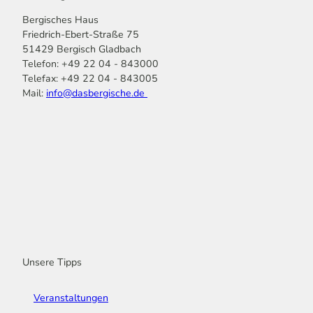
Bergisches Haus
Friedrich-Ebert-Straße 75
51429 Bergisch Gladbach
Telefon: +49 22 04 - 843000
Telefax: +49 22 04 - 843005
Mail:
info@dasbergische.de
f
I
Y
L
P
T
K
a
n
o
i
i
i
o
c
s
u
n
n
k
m
e
t
t
k
t
T
o
b
a
u
e
e
o
o
o
g
b
d
r
k
t
o
r
e
I
e
k
a
n
s
m
t
Unsere Tipps
Veranstaltungen