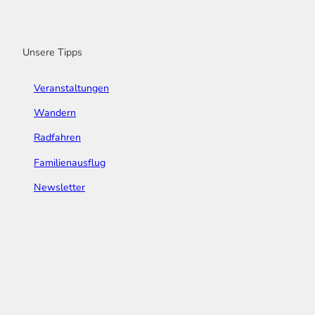
o
r
e
I
e
k
a
n
s
m
t
Unsere Tipps
Veranstaltungen
Wandern
Radfahren
Familienausflug
Newsletter