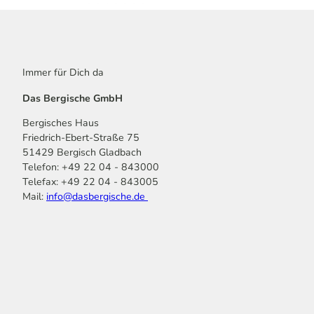
Immer für Dich da
Das Bergische GmbH
Bergisches Haus
Friedrich-Ebert-Straße 75
51429 Bergisch Gladbach
Telefon: +49 22 04 - 843000
Telefax: +49 22 04 - 843005
Mail:
info@dasbergische.de
f
I
Y
L
P
T
K
a
n
o
i
i
i
o
c
s
u
n
n
k
m
e
t
t
k
t
T
o
b
a
u
e
e
o
o
o
g
b
d
r
k
t