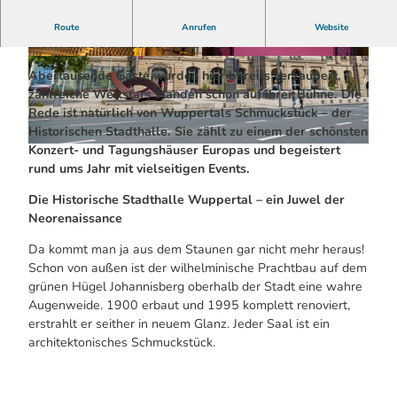
Feinste Konzertakustik und jede Menge Events |
Route
Anrufen
Website
Historische Stadthalle Wuppertal
© Simon Says Media |
CC-BY-SA
© Andrea Quaß |
CC-BY-SA
Abertausende Gäste wurden hier bereits verzaubert,
zahlreiche Weltstars standen schon auf ihrer Bühne. Die
Rede ist natürlich von Wuppertals Schmuckstück – der
Historischen Stadthalle. Sie zählt zu einem der schönsten
Konzert- und Tagungshäuser Europas und begeistert
© Andrea Quaß |
CC-BY-SA
rund ums Jahr mit vielseitigen Events.
Die Historische Stadthalle Wuppertal – ein Juwel der
Neorenaissance
Da kommt man ja aus dem Staunen gar nicht mehr heraus!
Schon von außen ist der wilhelminische Prachtbau auf dem
grünen Hügel Johannisberg oberhalb der Stadt eine wahre
Augenweide. 1900 erbaut und 1995 komplett renoviert,
erstrahlt er seither in neuem Glanz. Jeder Saal ist ein
architektonisches Schmuckstück.