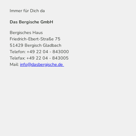
Immer für Dich da
Das Bergische GmbH
Bergisches Haus
Friedrich-Ebert-Straße 75
51429 Bergisch Gladbach
Telefon: +49 22 04 - 843000
Telefax: +49 22 04 - 843005
Mail:
info@dasbergische.de
f
I
Y
L
P
T
K
a
n
o
i
i
i
o
c
s
u
n
n
k
m
e
t
t
k
t
T
o
b
a
u
e
e
o
o
o
g
b
d
r
k
t
o
r
e
I
e
k
a
n
s
m
t