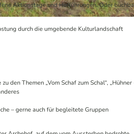
ffene Aktionstage und Hofführungen. Oder buchba
ostung durch die umgebende Kulturlandschaft
 zu den Themen „Vom Schaf zum Schal“, „Hühner -
anderes
iche – gerne auch für begleitete Gruppen
nter Archehof, auf dem vom Aussterben bedrohte