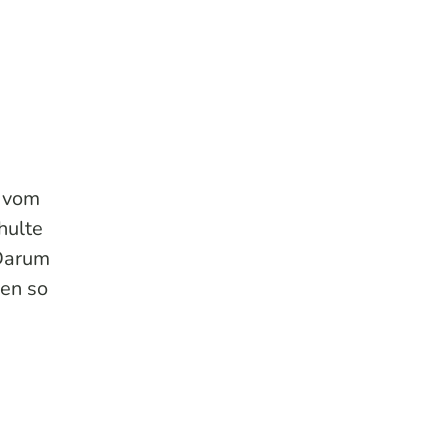
r vom
hulte
 Darum
hen so