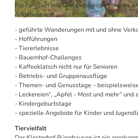
Für Familien und Gruppen beispielsweise o
Angebote wie
© Klosterhof Bünghausen | KI-optimiert
- geführte Wande­rungen mit und ohne Verk
- Hofführungen
- Tiererlebnisse
- Bauernhof-Challenges
- Kaffeeklatsch nicht nur für Senioren
- Betriebs- und Gruppenausflüge
- Themen- und Genusstage – beispielsweise
- Leckereien“, „Apfel - Most und mehr“ und 
- Kindergeburtstage
- spezielle Angebote für Kinder und Jugendl
Tiervielfalt
Der Klosterhof Bünghausen ist ein anerkan