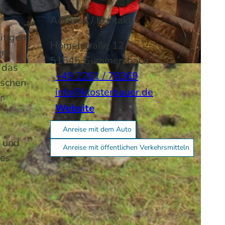
Adresse / Kontakt
itigen
Hömelstraße 12
n,
51645
Gummersbach
 das
+49 2261 / 78369
nschen
info@klosterbauer.de
r
Website
Anreise mit dem Auto
) und
Anreise mit öffentlichen Verkehrsmitteln
hes