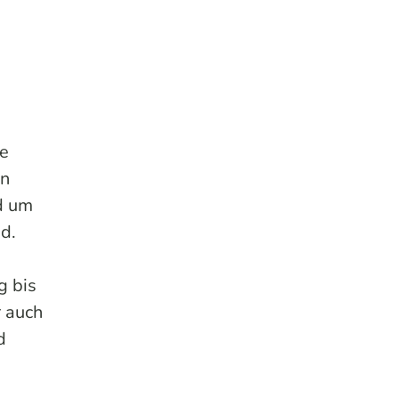
ie
in
nd um
d.
g bis
 auch
d