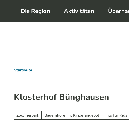
Z
Die Region
Aktivitäten
Überna
u
m
I
n
h
a
l
Startseite
t
Klosterhof Bünghausen
Zoo/Tierpark
Bauernhöfe mit Kinderangebot
Hits für Kids