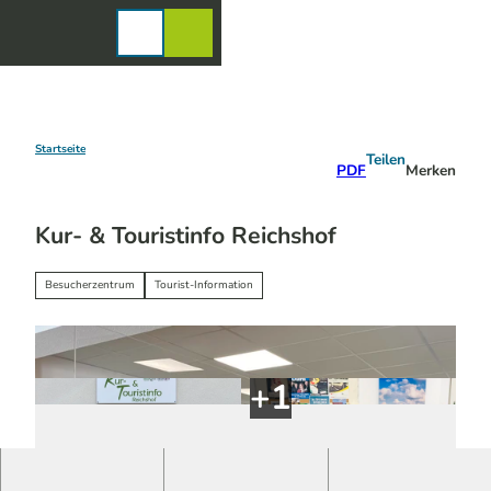
Z
u
Karte
Merkzettel
Suche
Menü
m
I
n
h
a
Startseite
Teilen
PDF
Merken
l
t
Kur- & Touristinfo Reichshof
Besucherzentrum
Tourist-Information