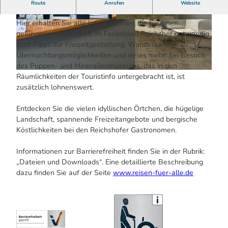
Im Heilklimatischen Kurort Eckenhagen liegt die Kur- und
Route
Anrufen
Website
Touristinfo Reichshof.
Hier erhalten Sie alle Informationen, die für einen
© Kur- & Touristinfo Reichshof | KI-optimiert
© Kur- & Touristinfo Reichshof | KI-optimiert
gelungenen Aufenthalt im Ferienland Reichshof notwendig
sind: Tipps zur Freizeitgestaltung, Wanderkarten,
Übernachtungsmöglichkeiten und vieles mehr! Ein Besuch
des Puppen- und Mineralienmuseums, das in den
© Kur- & Touristinfo Reichshof | KI-optimiert
Räumlichkeiten der Touristinfo untergebracht ist, ist
zusätzlich lohnenswert.
Entdecken Sie die vielen idyllischen Örtchen, die hügelige
Landschaft, spannende Freizeitangebote und bergische
Köstlichkeiten bei den Reichshofer Gastronomen.
Informationen zur Barrierefreiheit finden Sie in der Rubrik:
„Dateien und Downloads“. Eine detaillierte Beschreibung
dazu finden Sie auf der Seite
www.reisen-fuer-alle.de