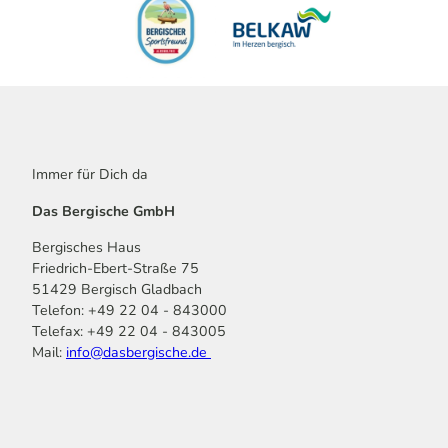
Immer für Dich da
Das Bergische GmbH
Bergisches Haus
Friedrich-Ebert-Straße 75
51429 Bergisch Gladbach
Telefon: +49 22 04 - 843000
Telefax: +49 22 04 - 843005
Mail:
info@dasbergische.de
f
I
Y
L
P
T
K
a
n
o
i
i
i
o
c
s
u
n
n
k
m