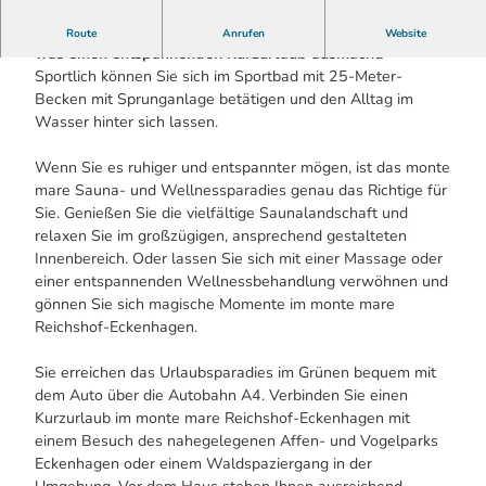
Im monte mare Reichshof-Eckenhagen finden Sie alles,
Route
Anrufen
Website
was einen entspannenden Kurzurlaub ausmacht:
Sportlich können Sie sich im Sportbad mit 25-Meter-
Becken mit Sprunganlage betätigen und den Alltag im
Wasser hinter sich lassen.
Wenn Sie es ruhiger und entspannter mögen, ist das monte
mare Sauna- und Wellnessparadies genau das Richtige für
Sie. Genießen Sie die vielfältige Saunalandschaft und
relaxen Sie im großzügigen, ansprechend gestalteten
Innenbereich. Oder lassen Sie sich mit einer Massage oder
einer entspannenden Wellnessbehandlung verwöhnen und
gönnen Sie sich magische Momente im monte mare
Reichshof-Eckenhagen.
Sie erreichen das Urlaubsparadies im Grünen bequem mit
dem Auto über die Autobahn A4. Verbinden Sie einen
Kurzurlaub im monte mare Reichshof-Eckenhagen mit
einem Besuch des nahegelegenen Affen- und Vogelparks
Eckenhagen oder einem Waldspaziergang in der