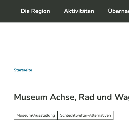
Z
Die Region
Aktivitäten
Überna
u
m
I
n
h
a
l
Startseite
t
Museum Achse, Rad und Wa
Museum/Ausstellung
Schlechtwetter-Alternativen