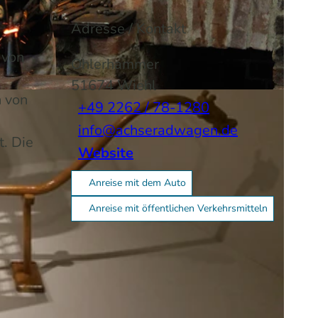
Adresse / Kontakt
 von
Ohlerhammer
51674
Wiehl
n von
+49 2262 / 78-1280
info@achseradwagen.de
. Die
Website
Anreise mit dem Auto
Anreise mit öffentlichen Verkehrsmitteln