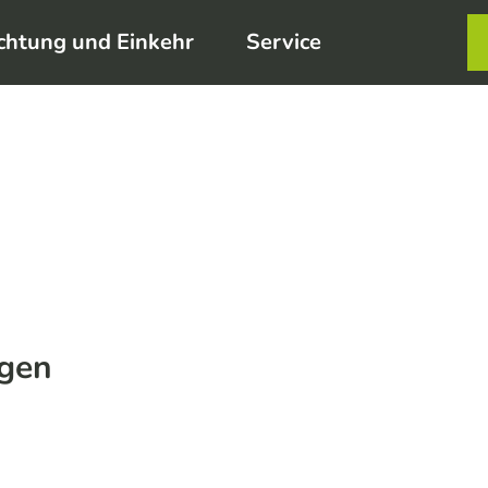
chtung und Einkehr
Service
Karte
Merkzett
Such
gen