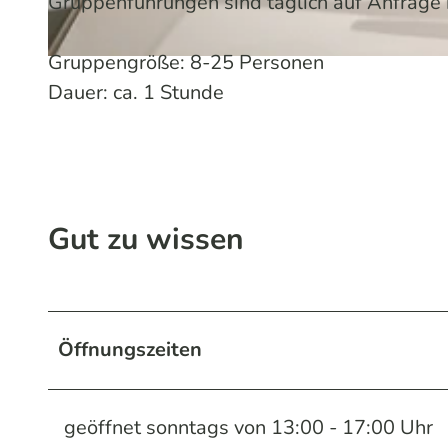
Gruppenführungen sind täglich auf Anfrage 
Gruppengröße: 8-25 Personen
© Maren Pussak / Das Bergische | KI-optimiert |
CC-BY-SA
Dauer: ca. 1 Stunde
Gut zu wissen
Öffnungszeiten
geöffnet sonntags von 13:00 - 17:00 Uhr