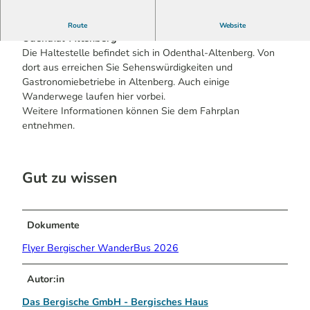
Der Bergische WanderBus hält an der Haltestelle
Route
Website
Odenthal-Altenberg
Die Haltestelle befindet sich in Odenthal-Altenberg. Von
dort aus erreichen Sie Sehenswürdigkeiten und
Gastronomiebetriebe in Altenberg. Auch einige
Wanderwege laufen hier vorbei.
Weitere Informationen können Sie dem Fahrplan
entnehmen.
Gut zu wissen
Dokumente
Flyer Bergischer WanderBus 2026
Autor:in
Das Bergische GmbH - Bergisches Haus