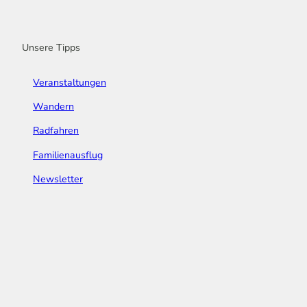
o
r
e
I
e
k
a
n
s
m
t
Unsere Tipps
Veranstaltungen
Wandern
Radfahren
Familienausflug
Newsletter