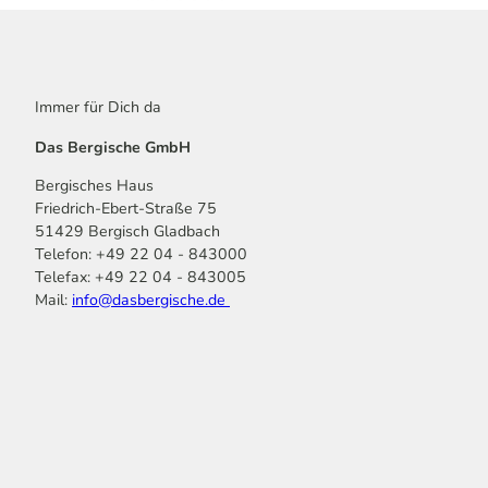
Immer für Dich da
Das Bergische GmbH
Bergisches Haus
Friedrich-Ebert-Straße 75
51429 Bergisch Gladbach
Telefon: +49 22 04 - 843000
Telefax: +49 22 04 - 843005
Mail:
info@dasbergische.de
f
I
Y
L
P
T
K
a
n
o
i
i
i
o
c
s
u
n
n
k
m
e
t
t
k
t
T
o
b
a
u
e
e
o
o
o
g
b
d
r
k
t