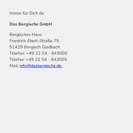
Immer für Dich da
Das Bergische GmbH
Bergisches Haus
Friedrich-Ebert-Straße 75
51429 Bergisch Gladbach
Telefon: +49 22 04 - 843000
Telefax: +49 22 04 - 843005
Mail:
info@dasbergische.de
f
I
Y
L
P
T
K
a
n
o
i
i
i
o
c
s
u
n
n
k
m
e
t
t
k
t
T
o
b
a
u
e
e
o
o
o
g
b
d
r
k
t
o
r
e
I
e
k
a
n
s
m
t