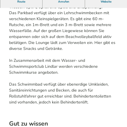
Das Parkbad bietet alles für einen schönen Tag im
Route
Anrufen
Website
Wasser: Sport, Spiel und Spaß und Entspannung.
Das Parkbad verfügt über ein Lehrschwimmbecken mit
verschiedenen Kleinspielgeräten. Es gibt eine 60 m-
Rutsche, ein 1m-Brett und ein 3 m-Brett sowie mehrere
Wasserfälle. Auf der großen Liegewiese können Sie
entspannen oder sich auf dem Beachvolleyballfeld aktiv
betätigen. Die Lounge lädt zum Verweilen ein. Hier gibt es
diverse Snacks und Getränke.
In Zusammenarbeit mit dem Wasser- und
Schwimmsportclub Lindlar werden verschiedene
Schwimmkurse angeboten.
Das Schwimmbad verfügt über ebenerdige Umkleiden,
Sanitäreinrichtungen und Becken, die auch für
Rollstuhlfahrer gut erreichbar sind. Behindertentoiletten
sind vorhanden, jedoch kein Behindertenlift.
Gut zu wissen