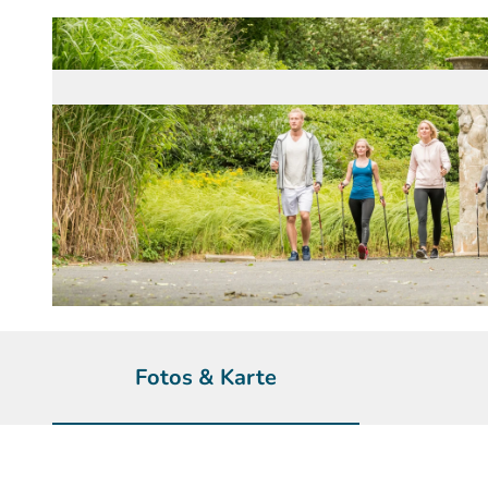
© Dominik Ketz | KI-optimiert |
CC-BY-SA
Fotos & Karte