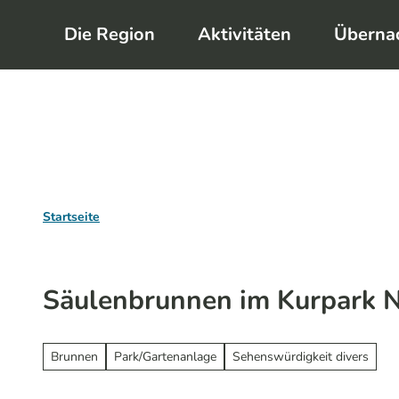
Z
Die Region
Aktivitäten
Überna
u
m
I
n
h
a
l
Startseite
t
Säulenbrunnen im Kurpark 
Brunnen
Park/Gartenanlage
Sehenswürdigkeit divers