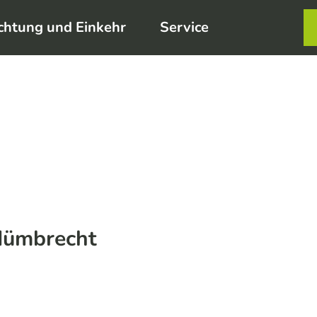
chtung und Einkehr
Service
Karte
Merkzett
Such
Nümbrecht