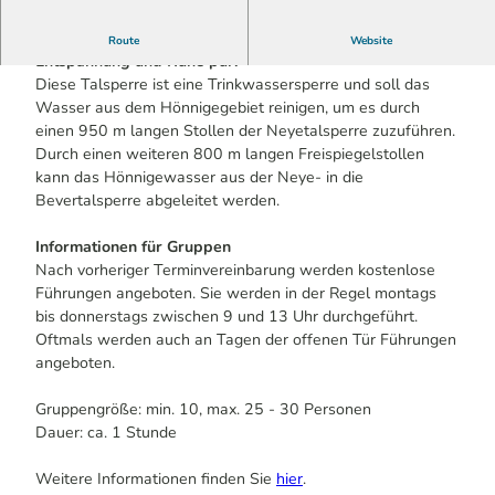
Die Silbertalsperre ist rings von Wald umgeben,
Route
Website
Entspannung und Ruhe pur.
Diese Talsperre ist eine Trinkwassersperre und soll das
Wasser aus dem Hönnigegebiet reinigen, um es durch
einen 950 m langen Stollen der Neyetalsperre zuzuführen.
Durch einen weiteren 800 m langen Freispiegelstollen
kann das Hönnigewasser aus der Neye- in die
Bevertalsperre abgeleitet werden.
Informationen für Gruppen
Nach vorheriger Terminvereinbarung werden kostenlose
Führungen angeboten. Sie werden in der Regel montags
bis donnerstags zwischen 9 und 13 Uhr durchgeführt.
Oftmals werden auch an Tagen der offenen Tür Führungen
angeboten.
Gruppengröße: min. 10, max. 25 - 30 Personen
Dauer: ca. 1 Stunde
Weitere Informationen finden Sie
hier
.