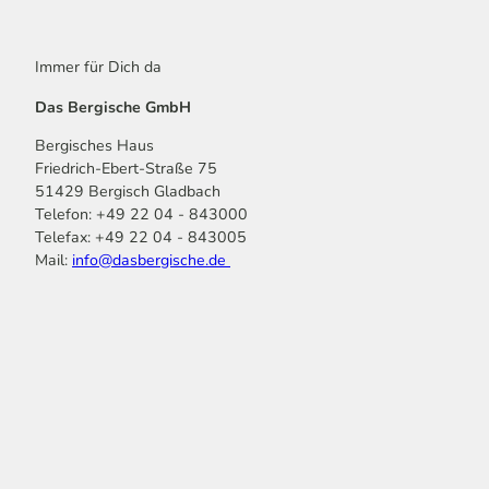
Immer für Dich da
Das Bergische GmbH
Bergisches Haus
Friedrich-Ebert-Straße 75
51429 Bergisch Gladbach
Telefon: +49 22 04 - 843000
Telefax: +49 22 04 - 843005
Mail:
info@dasbergische.de
f
I
Y
L
P
T
K
a
n
o
i
i
i
o
c
s
u
n
n
k
m
e
t
t
k
t
T
o
b
a
u
e
e
o
o
o
g
b
d
r
k
t
o
r
e
I
e
k
a
n
s