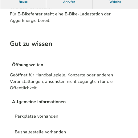
Das seit 2013 neue Heim der Handballmannschaft des
Route
Anrufen
Website
VFL Gummersbachs.
Für E-Bikefahrer steht eine E-Bike-Ladestation der
AggerEnergie bereit.
Gut zu wissen
Öffnungszeiten
Geöffnet für Handballspiele, Konzerte oder anderen
Veranstaltungen, ansonsten nicht zugänglich für die
Öffentlichkeit.
Allgemeine Informationen
Parkplätze vorhanden
Bushaltestelle vorhanden