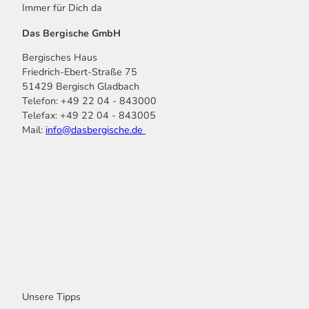
Immer für Dich da
Das Bergische GmbH
Bergisches Haus
Friedrich-Ebert-Straße 75
51429 Bergisch Gladbach
Telefon: +49 22 04 - 843000
Telefax: +49 22 04 - 843005
Mail:
info@dasbergische.de
f
I
Y
L
P
T
K
a
n
o
i
i
i
o
c
s
u
n
n
k
m
e
t
t
k
t
T
o
b
a
u
e
e
o
o
o
g
b
d
r
k
t
o
r
e
I
e
k
a
n
s
m
t
Unsere Tipps