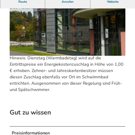
Badespaß bei jedem Wetter
Route
Anrufen
Website
Das Hallenbad "Element" liegt am westlichen Ortsrand von
Nümbrecht. Am Beckenrand gibt es ein 1 m - und ein 3 m -
Sprungbrett.
Ein Planschbecken mit Spielzeug bietet auch den kleinen
Gästen Abwechslung. Zusätzlich hält eine Bar ein kleines
© Kiwi Werbekonzeption | KI-optimiert
Angebot an Kaffee oder Süssigkeiten und Snacks bereit.
Hinweis: Dienstag (Warmbadetag) wird auf die
© Kiwi Werbekonzeption | KI-optimiert
Eintrittspreise ein Energiekostenzuschlag in Höhe von 1,00
€ erhoben. Zehner- und Jahreskartenbesitzer müssen
diesen Zuschlag ebenfalls vor Ort im Schwimmbad
entrichten. Ausgenommen von dieser Regelung sind Früh-
und Spätschwimmer.
Gut zu wissen
Preisinformationen