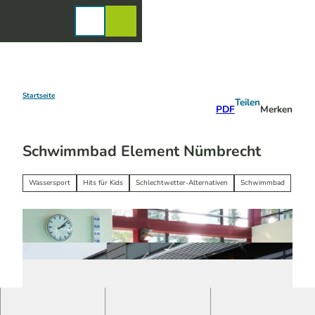
Z
u
Karte
Merkzettel
Suche
Menü
m
I
n
h
a
Startseite
Teilen
PDF
Merken
l
t
Schwimmbad Element Nümbrecht
Wassersport
Hits für Kids
Schlechtwetter-Alternativen
Schwimmbad