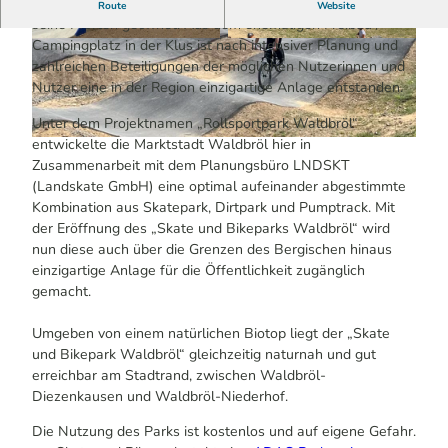
Im Juli 2025 hat der neue Skate und Bikepark in Waldbröl
Route
Website
seine Pforten geöffnet. Aus dem ehemaligen Freibad /
Campingplatz in der Klus ist nach intensiver Planung und
© Mareike Rottmann / Das Bergische | KI-opti
© Mareike Rottmann / Das Bergische | KI-opti
miert
miert
zahlreichen Beteiligungen der möglichen Nutzerinnen und
Nutzer eine in der Region einzigartige Anlage entstanden.
Unter dem Projektnamen „Rollsportpark Waldbröl“
entwickelte die Marktstadt Waldbröl hier in
© Mareike Rottmann / Das Bergische | KI-optimiert
Zusammenarbeit mit dem Planungsbüro LNDSKT
(Landskate GmbH) eine optimal aufeinander abgestimmte
Kombination aus Skatepark, Dirtpark und Pumptrack. Mit
der Eröffnung des „Skate und Bikeparks Waldbröl“ wird
nun diese auch über die Grenzen des Bergischen hinaus
einzigartige Anlage für die Öffentlichkeit zugänglich
gemacht.
Umgeben von einem natürlichen Biotop liegt der „Skate
und Bikepark Waldbröl“ gleichzeitig naturnah und gut
erreichbar am Stadtrand, zwischen Waldbröl-
Diezenkausen und Waldbröl-Niederhof.
Die Nutzung des Parks ist kostenlos und auf eigene Gefahr.