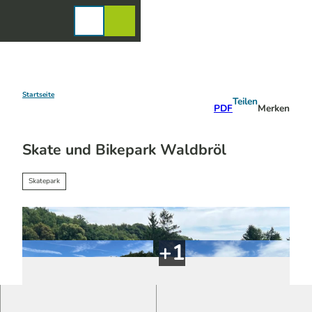
Z
u
Karte
Merkzettel
Suche
Menü
m
I
n
h
a
Startseite
Teilen
PDF
Merken
l
t
Skate und Bikepark Waldbröl
Skatepark