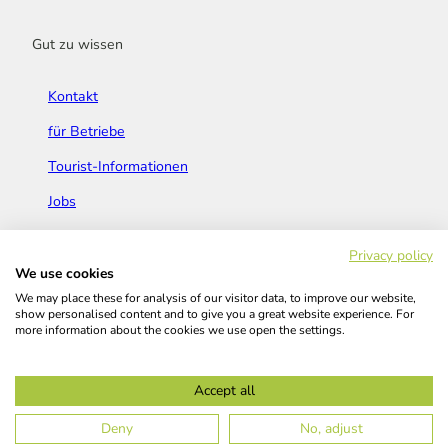
Gut zu wissen
Kontakt
für Betriebe
Tourist-Informationen
Jobs
Broschüren & Flyer
Privacy policy
We use cookies
We may place these for analysis of our visitor data, to improve our website,
show personalised content and to give you a great website experience. For
more information about the cookies we use open the settings.
Widerrufsbelehrung
AGB
Barrierefreiheitserklärung
Accept all
Kontakt
Impressum
Datenschutz
Deny
No, adjust
© Das Bergische GmbH