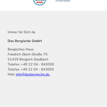
Immer für Dich da
Das Bergische GmbH
Bergisches Haus
Friedrich-Ebert-Straße 75
51429 Bergisch Gladbach
Telefon: +49 22 04 - 843000
Telefax: +49 22 04 - 843005
Mail:
info@dasbergische.de
f
I
Y
L
P
T
K
a
n
o
i
i
i
o
c
s
u
n
n
k
m
e
t
t
k
t
T
o
b
a
u
e
e
o
o