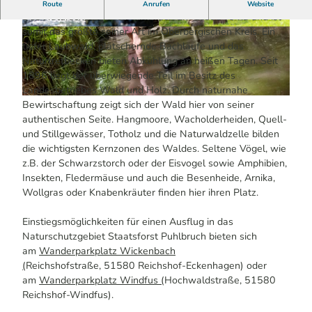
Ein kühles Plätzchen im Staatsforst Puhlbruch
Route
Anrufen
Website
Das Naturschutzgebiet Puhlbruch umfasst 340 ha und ist
somit das größte seiner Art im Oberbergischen Kreis. Ein
© www.druckreif-medien.de, Thorsten Klaucke
© www.druckreif-medien.de, Thorsten Klaucke
| KI-optimiert
| KI-optimiert
tiefer Laubwald, plätschernde Bachläufe und das
Naturtretbecken bieten Abkühlung an heißen Tagen. Seit
1896 liegt der überwiegende Teil im Besitz des
Landesbetriebes Wald und Holz. Durch naturnahe
© www.druckreif-medien.de, Thorsten Klaucke | KI-optimiert
Bewirtschaftung zeigt sich der Wald hier von seiner
authentischen Seite. Hangmoore, Wacholderheiden, Quell-
und Stillgewässer, Totholz und die Naturwaldzelle bilden
die wichtigsten Kernzonen des Waldes. Seltene Vögel, wie
z.B. der Schwarzstorch oder der Eisvogel sowie Amphibien,
Insekten, Fledermäuse und auch die Besenheide, Arnika,
Wollgras oder Knabenkräuter finden hier ihren Platz.
Einstiegsmöglichkeiten für einen Ausflug in das
Naturschutzgebiet Staatsforst Puhlbruch bieten sich
am
Wanderparkplatz Wickenbach
(
Reichshofstraße, 51580 Reichshof-Eckenhagen) oder
am
Wanderparkplatz Windfus (
Hochwaldstraße, 51580
Reichshof-Windfus).