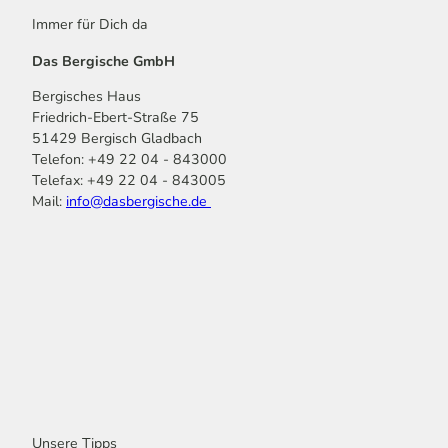
Immer für Dich da
Das Bergische GmbH
Bergisches Haus
Friedrich-Ebert-Straße 75
51429 Bergisch Gladbach
Telefon: +49 22 04 - 843000
Telefax: +49 22 04 - 843005
Mail:
info@dasbergische.de
f
I
Y
L
P
T
K
a
n
o
i
i
i
o
c
s
u
n
n
k
m
e
t
t
k
t
T
o
b
a
u
e
e
o
o
o
g
b
d
r
k
t
o
r
e
I
e
k
a
n
s
m
t
Unsere Tipps