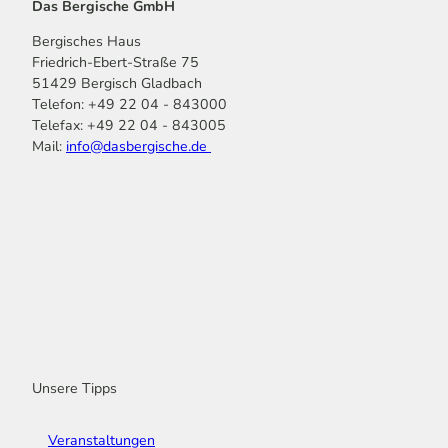
Das Bergische GmbH
Bergisches Haus
Friedrich-Ebert-Straße 75
51429 Bergisch Gladbach
Telefon: +49 22 04 - 843000
Telefax: +49 22 04 - 843005
Mail:
info@dasbergische.de
f
I
Y
L
P
T
K
a
n
o
i
i
i
o
c
s
u
n
n
k
m
e
t
t
k
t
T
o
b
a
u
e
e
o
o
o
g
b
d
r
k
t
o
r
e
I
e
k
a
n
s
m
t
Unsere Tipps
Veranstaltungen