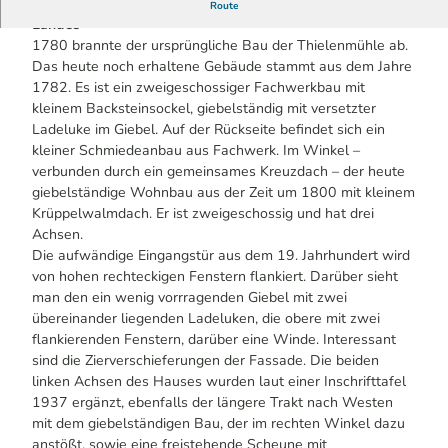
Eine der am besten erhaltenen Mühlen des Bergischen
Route
Landes
1780 brannte der ursprüngliche Bau der Thielenmühle ab.
Das heute noch erhaltene Gebäude stammt aus dem Jahre
1782. Es ist ein zweigeschossiger Fachwerkbau mit
kleinem Backsteinsockel, giebelständig mit versetzter
Ladeluke im Giebel. Auf der Rückseite befindet sich ein
kleiner Schmiedeanbau aus Fachwerk. Im Winkel –
verbunden durch ein gemeinsames Kreuzdach – der heute
giebelständige Wohnbau aus der Zeit um 1800 mit kleinem
Krüppelwalmdach. Er ist zweigeschossig und hat drei
Achsen.
Die aufwändige Eingangstür aus dem 19. Jahrhundert wird
von hohen rechteckigen Fenstern flankiert. Darüber sieht
man den ein wenig vorrragenden Giebel mit zwei
übereinander liegenden Ladeluken, die obere mit zwei
flankierenden Fenstern, darüber eine Winde. Interessant
sind die Zierverschieferungen der Fassade. Die beiden
linken Achsen des Hauses wurden laut einer Inschrifttafel
1937 ergänzt, ebenfalls der längere Trakt nach Westen
mit dem giebelständigen Bau, der im rechten Winkel dazu
anstößt, sowie eine freistehende Scheune mit