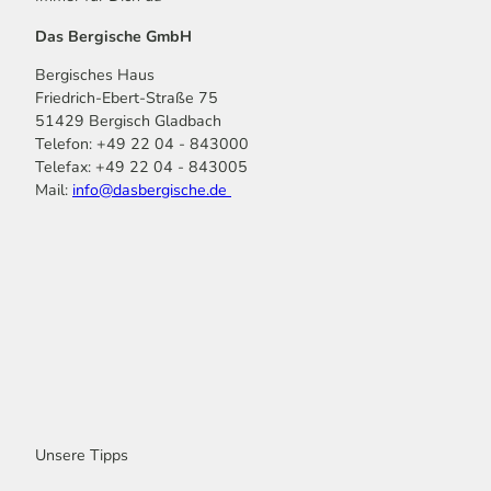
Das Bergische GmbH
Bergisches Haus
Friedrich-Ebert-Straße 75
51429 Bergisch Gladbach
Telefon: +49 22 04 - 843000
Telefax: +49 22 04 - 843005
Mail:
info@dasbergische.de
f
I
Y
L
P
T
K
a
n
o
i
i
i
o
c
s
u
n
n
k
m
e
t
t
k
t
T
o
b
a
u
e
e
o
o
o
g
b
d
r
k
t
o
r
e
I
e
k
a
n
s
m
t
Unsere Tipps