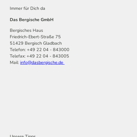
Immer für Dich da
Das Bergische GmbH
Bergisches Haus
Friedrich-Ebert-Straße 75
51429 Bergisch Gladbach
Telefon: +49 22 04 - 843000
Telefax: +49 22 04 - 843005
Mail:
info@dasbergische.de
f
I
Y
L
P
T
K
a
n
o
i
i
i
o
c
s
u
n
n
k
m
e
t
t
k
t
T
o
b
a
u
e
e
o
o
o
g
b
d
r
k
t
o
r
e
I
e
k
a
n
s
m
t
Unsere Tipps