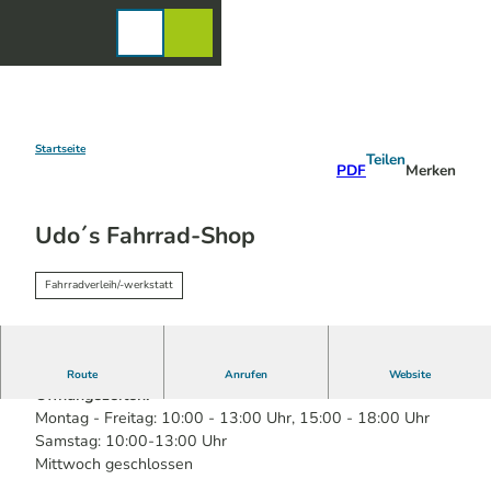
Z
u
Karte
Merkzettel
Suche
Menü
m
I
n
h
a
Startseite
Teilen
PDF
Merken
l
t
Udo´s Fahrrad-Shop
Fahrradverleih/-werkstatt
Fahrrad-Reparaturservice
Route
Anrufen
Website
Öffnungszeiten:
Montag - Freitag: 10:00 - 13:00 Uhr, 15:00 - 18:00 Uhr
Samstag: 10:00-13:00 Uhr
Mittwoch geschlossen