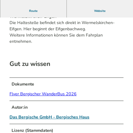
Der Bergische WanderBus hält an der Haltestelle
Route
Website
Wermelskirchen-Eifgen
Die Haltestelle befindet sich direkt in Wermelskirchen-
Eifgen. Hier beginnt der Eifgenbachweg.
Weitere Informationen können Sie dem Fahrplan
entnehmen.
Gut zu wissen
Dokumente
Flyer Bergischer WanderBus 2026
Autor:in
Das Bergische GmbH - Bergisches Haus
Lizenz (Stammdaten)