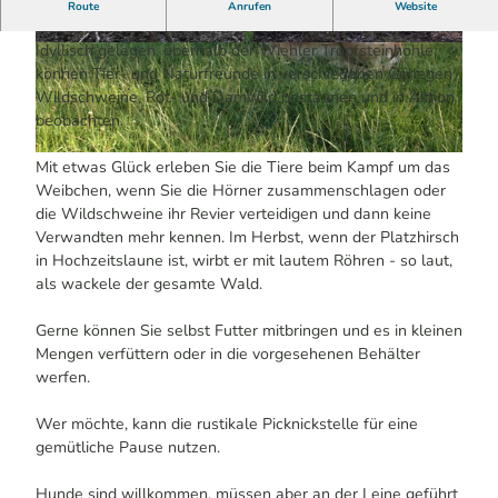
Im Wildpark können Sie Ihren Spaziergang mit dem
Route
Anrufen
Website
Besuch bei Wildschwein, Rot- und Damwild verbinden.
Idyllisch gelegen, oberhalb der Wiehler Tropfsteinhöhle,
© Annika Kolken / Das Bergische | KI-optimier
© Annika Kolken / Das Bergische | KI-optimier
t |
CC-BY-SA
t |
CC-BY-SA
können Tier- und Naturfreunde in verschiedenen Gehegen
Wildschweine, Rot- und Damwild bestaunen und in Aktion
beobachten.
© Annika Kolken / Das Bergische | KI-optimiert |
CC-BY-SA
Mit etwas Glück erleben Sie die Tiere beim Kampf um das
Weibchen, wenn Sie die Hörner zusammenschlagen oder
die Wildschweine ihr Revier verteidigen und dann keine
Verwandten mehr kennen. Im Herbst, wenn der Platzhirsch
in Hochzeitslaune ist, wirbt er mit lautem Röhren - so laut,
als wackele der gesamte Wald.
Gerne können Sie selbst Futter mitbringen und es in kleinen
Mengen verfüttern oder in die vorgesehenen Behälter
werfen.
Wer möchte, kann die rustikale Picknickstelle für eine
gemütliche Pause nutzen.
Hunde sind willkommen, müssen aber an der Leine geführt