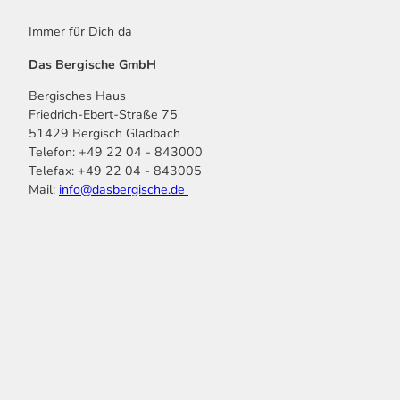
Immer für Dich da
Das Bergische GmbH
Bergisches Haus
Friedrich-Ebert-Straße 75
51429 Bergisch Gladbach
Telefon: +49 22 04 - 843000
Telefax: +49 22 04 - 843005
Mail:
info@dasbergische.de
f
I
Y
L
P
T
K
a
n
o
i
i
i
o
c
s
u
n
n
k
m
e
t
t
k
t
T
o
b
a
u
e
e
o
o
o
g
b
d
r
k
t
o
r
e
I
e
k
a
n
s
m
t