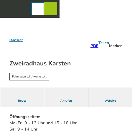
Z
u
Karte
Merkzettel
Suche
Menü
m
I
n
h
a
Startseite
Teilen
PDF
Merken
l
t
Zweiradhaus Karsten
Fahrradverleih/-werkstatt
Route
Anrufen
Website
Fahrradreparaturservice
Öffnungszeiten:
Mo.-Fr.: 9 - 13 Uhr und 15 - 18 Uhr
Sa.: 9 - 14 Uhr