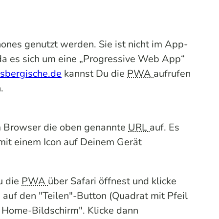
nes genutzt werden. Sie ist nicht im
App-
da es sich um eine „
Progressive Web App
“
asbergische.de
kannst Du die
PWA
aufrufen
.
m Browser die oben genannte
URL
auf. Es
mit einem Icon auf Deinem Gerät
u die
PWA
über Safari öffnest und klicke
auf den "Teilen"-Button (Quadrat mit Pfeil
 Home-Bildschirm". Klicke dann