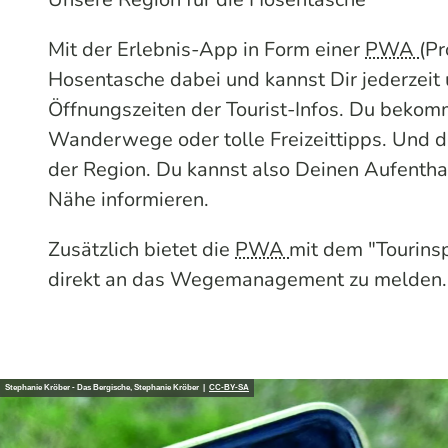
Mit der Erlebnis-App in Form einer
PWA
(
Pr
Hosentasche dabei und kannst Dir jederzeit 
Öffnungszeiten der Tourist-Infos. Du bekom
Wanderwege oder tolle Freizeittipps. Und da
der Region. Du kannst also Deinen Aufenthal
Nähe informieren.
Zusätzlich bietet die
PWA
mit dem "Tourins
direkt an das Wegemanagement zu melden. D
Stephanie Kröber - Das Bergische, Stephanie Kröber |
CC-BY-SA