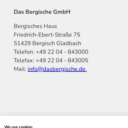
Das Bergische GmbH
Bergisches Haus
Friedrich-Ebert-Straße 75
51429 Bergisch Gladbach
Telefon: +49 22 04 - 843000
Telefax: +49 22 04 - 843005
Mail:
info@dasbergische.de
f
I
Y
L
P
T
K
a
n
o
i
i
i
o
c
s
u
n
n
k
m
e
t
t
k
t
T
o
b
a
u
e
e
o
o
We use cookies