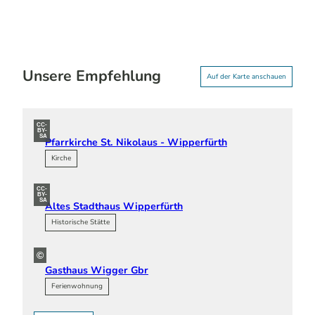
Unsere Empfehlung
Auf der Karte anschauen
CC-
BY-
SA
Pfarrkirche St. Nikolaus - Wipperfürth
Kirche
CC-
BY-
SA
Altes Stadthaus Wipperfürth
Historische Stätte
©
Gasthaus Wigger Gbr
Ferienwohnung