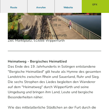
GPX
Route
Anrufen
Website
2:58 h
11,09 km
© Imke Imhorst / Das Bergische | KI-optimiert
© Holger Hage für "Das Bergische" | KI-optimi
144 m
148 m
ert |
CC-BY-SA
270 m
338 m
68 m
Start: Marktplatz, 51688 Wipperfürth
Ziel: Marktplatz, 51688 Wipperfürth
© Holger Hage für "Das Bergische" | KI-optimiert |
CC-BY-SA
Heimatweg - Bergisches Heimatlied
Das Ende des 19. Jahrhunderts in Solingen entstandene
"Bergische Heimatlied" gilt heute als Hymne des gesamten
Landstrichs zwischen Rhein und Sauerland, Ruhr und Sieg.
Die sechs Strophen des Liedes begleiten den Wanderer
auf dem "Heimatweg" durch Wipperfürth und seine
Umgebung und bringen ihm Land, Leute und bergische
Besonderheiten näher.
Wie das mittelalterliche Städtchen an der Furt durch die