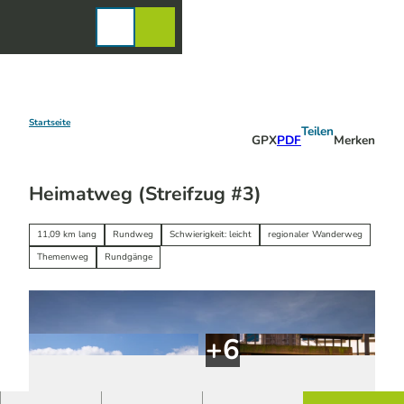
Z
u
Karte
Merkzettel
Suche
Menü
m
I
n
h
a
Startseite
Teilen
GPX
PDF
Merken
l
t
Heimatweg (Streifzug #3)
11,09 km lang
Rundweg
Schwierigkeit: leicht
regionaler Wanderweg
Themenweg
Rundgänge