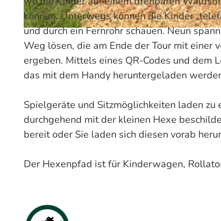
wo die Kinder auf einem drehbaren Waldsof
können. Unterwegs können die Kinder „telefo
und durch ein Fernrohr schauen. Neun span
© Mareike Rottmann/Das Bergische | KI-optimiert
Weg lösen, die am Ende der Tour mit einer 
ergeben. Mittels eines QR-Codes und dem L
das mit dem Handy heruntergeladen werden
Spielgeräte und Sitzmöglichkeiten laden zu 
durchgehend mit der kleinen Hexe beschilder
bereit oder Sie laden sich diesen vorab heru
Der Hexenpfad ist für Kinderwagen, Rollato