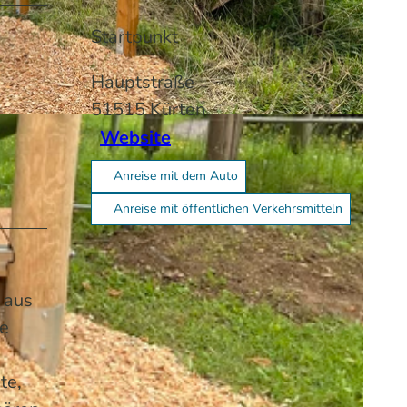
Startpunkt
Hauptstraße
51515
Kürten
Website
Anreise mit dem Auto
Anreise mit öffentlichen Verkehrsmitteln
 aus
ie
te,