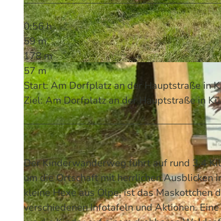
0:56 h
59 m
178 m
57 m
© Mareike Rottmann/Das Bergische | KI-optimiert
Start: Am Dorfplatz an der Hauptstraße in 
Ziel: Am Dorfplatz an der Hauptstraße in K
Der Kinderwanderweg führt auf rund 3,4 Ki
um die Ortschaft mit herrlichen Ausblicken i
kleine Hexe aus Olpe, ist das Maskottchen d
verschiedenen Infotafeln und Aktionen. Eine