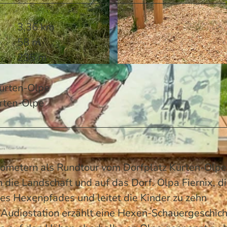
3,36 km
58 m
235 m
© Mareike Rottmann/Das Bergische | KI-optimiert
Kürten-Olpe
ürten-Olpe
lometern als Rundtour vom Dorfplatz Kürten-Olpe
n die Landschaft und auf das Dorf. Olpa Fiernix, d
es Hexenpfades und leitet die Kinder zu zehn
 Audiostation erzählt eine Hexen-Schauergeschich