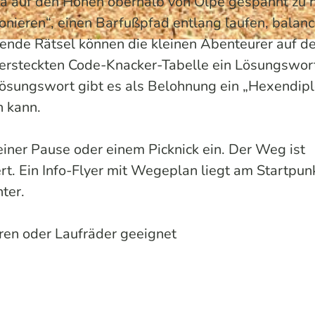
a auf den Höhen oberhalb von Olpe gespannt zu 
nieren“, einen Barfußpfad entlang laufen, balanc
nende Rätsel können die kleinen Abenteurer auf d
versteckten Code-Knacker-Tabelle ein Lösungswor
ösungswort gibt es als Belohnung ein „Hexendip
 kann.
einer Pause oder einem Picknick ein. Der Weg ist
t. Ein Info-Flyer mit Wegeplan liegt am Startpun
nter.
ren oder Laufräder geeignet