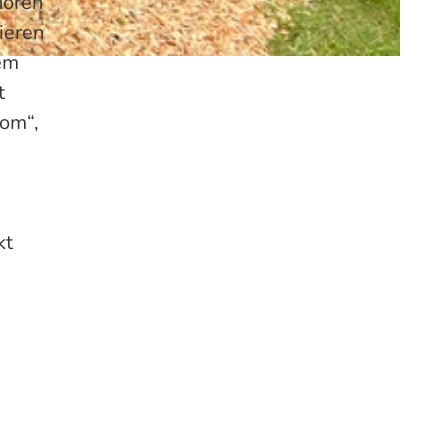
hören
ieren
em
t
lom“,
kt