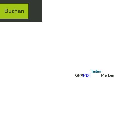
Buchen
el
e
Teilen
GPX
PDF
Merken