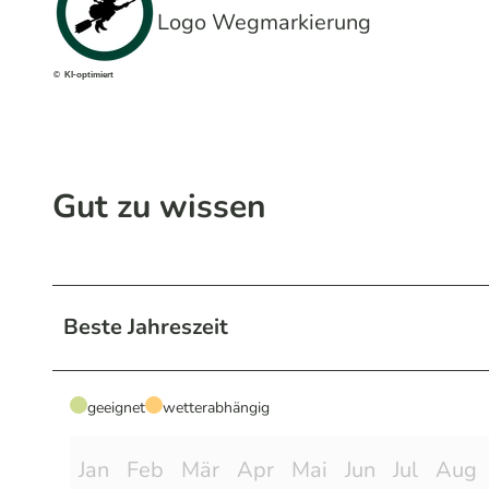
Logo Wegmarkierung
© KI-optimiert
Gut zu wissen
Beste Jahreszeit
geeignet
wetterabhängig
Jan
Feb
Mär
Apr
Mai
Jun
Jul
Aug