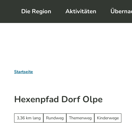
Z
Die Region
Aktivitäten
Überna
u
m
I
n
h
a
l
Startseite
t
Hexenpfad Dorf Olpe
3,36 km lang
Rundweg
Themenweg
Kinderwege