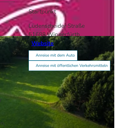
Startpunkt
Lüdenscheider Straße
51688
Wipperfürth
Website
Anreise mit dem Auto
Anreise mit öffentlichen Verkehrsmitteln
r
en,