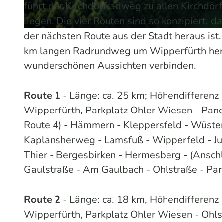
führt der Kirchdorfradweg zu allen Kirchdör
liegen. Die vier Routen sind so konzipiert, d
der nächsten Route aus der Stadt heraus ist
© Dominik Ketz | KI-optimiert
km langen Radrundweg um Wipperfürth heru
wunderschönen Aussichten verbinden.
Route 1
- Länge: ca. 25 km; Höhendifferenz 
Wipperfürth, Parkplatz Ohler Wiesen - Pan
Route 4) - Hämmern - Kleppersfeld - Wüstem
Kaplansherweg - Lamsfuß - Wipperfeld - Jul
Thier - Bergesbirken - Hermesberg - (Anschl
Gaulstraße - Am Gaulbach - Ohlstraße - Par
Route 2
- Länge: ca. 18 km, Höhendifferenz 
Wipperfürth, Parkplatz Ohler Wiesen - Ohls