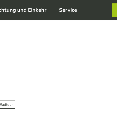
chtung und Einkehr
Service
Karte
Merkzett
Such
 Radtour