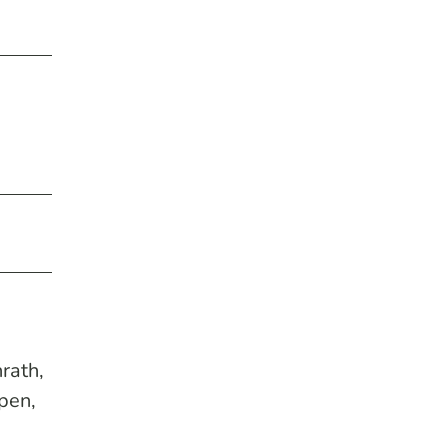
rath,
pen,