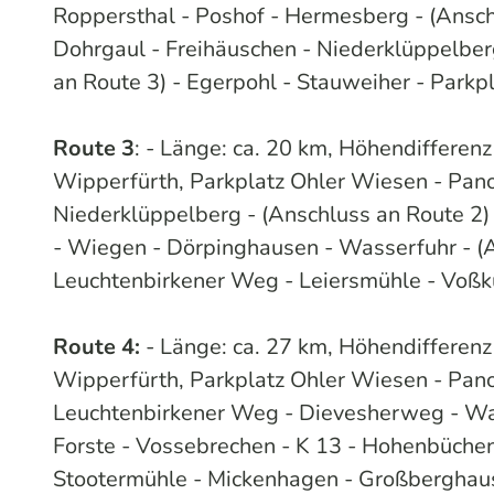
Roppersthal - Poshof - Hermesberg - (Ansch
Dohrgaul - Freihäuschen - Niederklüppelb
an Route 3) - Egerpohl - Stauweiher - Parkp
Route 3
: - Länge: ca. 20 km, Höhendifferen
Wipperfürth, Parkplatz Ohler Wiesen - Pan
Niederklüppelberg - (Anschluss an Route 2) 
- Wiegen - Dörpinghausen - Wasserfuhr - (
Leuchtenbirkener Weg - Leiersmühle - Voßk
Route 4:
- Länge: ca. 27 km, Höhendifferenz
Wipperfürth, Parkplatz Ohler Wiesen - Pan
Leuchtenbirkener Weg - Dievesherweg - Wass
Forste - Vossebrechen - K 13 - Hohenbüchen
Stootermühle - Mickenhagen - Großberghau