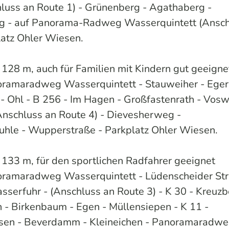
luss an Route 1) - Grünenberg - Agathaberg -
erg - auf Panorama-Radweg Wasserquintett (Ansc
latz Ohler Wiesen.
z 128 m, auch für Familien mit Kindern gut geeigne
oramaradweg Wasserquintett - Stauweiher - Eger
- Ohl - B 256 - Im Hagen - Großfastenrath - Vosw
Anschluss an Route 4) - Dievesherweg -
uhle - Wupperstraße - Parkplatz Ohler Wiesen.
 133 m, für den sportlichen Radfahrer geeignet
oramaradweg Wasserquintett - Lüdenscheider Str.
erfuhr - (Anschluss an Route 3) - K 30 - Kreuzb
 - Birkenbaum - Egen - Müllensiepen - K 11 -
sen - Beverdamm - Kleineichen - Panoramaradw