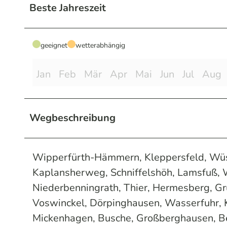
Beste Jahreszeit
geeignet
wetterabhängig
Jan
Feb
Mär
Apr
Mai
Jun
Jul
Aug
Wegbeschreibung
Wipperfürth-Hämmern, Kleppersfeld, Wüst
Kaplansherweg, Schniffelshöh, Lamsfuß, W
Niederbenningrath, Thier, Hermesberg, Gr
Voswinckel, Dörpinghausen, Wasserfuhr, K
Mickenhagen, Busche, Großberghausen, 