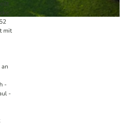
eilt
ecke
 52
t mit
 an
h -
ul -
t