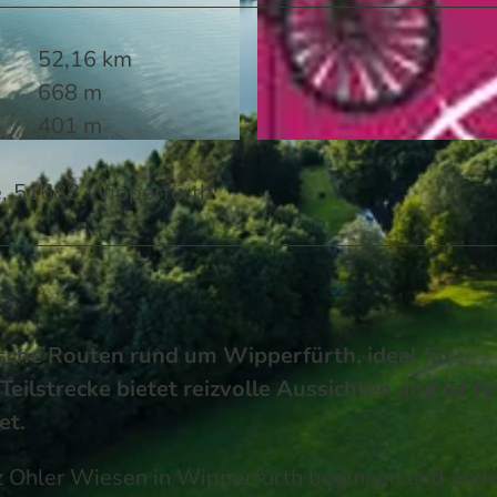
52,16 km
668 m
401 m
© KI-optimiert
ße, 51688 Wipperfürth
sche Routen rund um Wipperfürth, ideal für
eilstrecke bietet reizvolle Aussichten und ist fü
et.
atz Ohler Wiesen in Wipperfürth beginnen und end