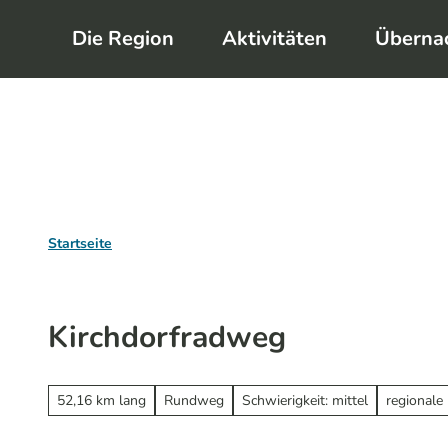
Z
Die Region
Aktivitäten
Überna
u
m
I
n
h
a
l
Startseite
t
Kirchdorfradweg
52,16 km lang
Rundweg
Schwierigkeit: mittel
regionale