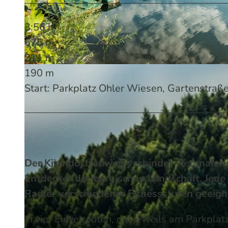
3:56 h
675 m
211 m
190 m
© Dominik Ketz | KI-optimiert |
CC-BY-SA
Start: Parkplatz Ohler Wiesen, Gartenstra
Der Kirchdorfradweg verbindet vier maleri
Entdecker der bergischen Landschaft. Jede T
Radler verschiedener Fitnessstufen geeign
In vier Einzelrouten, die jeweils am Parkpl