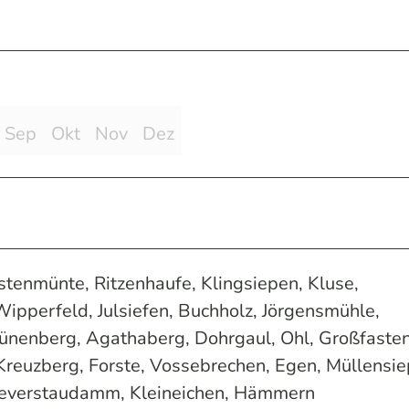
Sep
Okt
Nov
Dez
enmünte, Ritzenhaufe, Klingsiepen, Kluse,
ipperfeld, Julsiefen, Buchholz, Jörgensmühle,
ünenberg, Agathaberg, Dohrgaul, Ohl, Großfasten
reuzberg, Forste, Vossebrechen, Egen, Müllensie
Beverstaudamm, Kleineichen, Hämmern