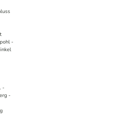
hluss
t
pohl -
inkel
 -
erg -
eg