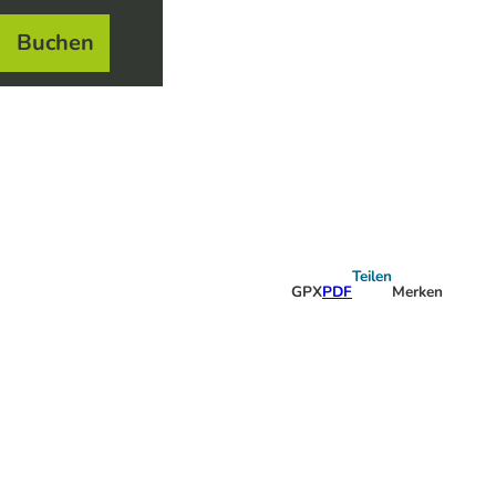
Buchen
el
e
Teilen
GPX
PDF
Merken