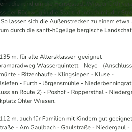
fern, die rund um die Hansestadt Wipperfürth vert
ass der Rückweg in die Stadt identisch mit der Str
. So lassen sich die Außenstrecken zu einem etwa
m durch die sanft-hügelige bergische Landschaf
135 m, für alle Altersklassen geeignet
oramaradweg Wasserquintett - Neye - (Anschluss
ünte - Ritzenhaufe - Klingsiepen - Kluse -
siefen - Furth - Jörgensmühle - Niederbenningrat
uss an Route 2) - Poshof - Roppersthal - Niederga
kplatz Ohler Wiesen.
112 m, auch für Familien mit Kindern gut geeigne
traße - Am Gaulbach - Gaulstraße - Niedergaul -