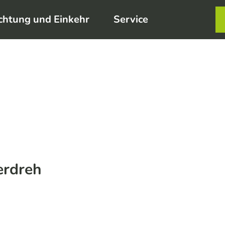
chtung und Einkehr
Service
Karte
Merkzett
Such
erdreh