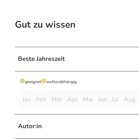
Gut zu wissen
Beste Jahreszeit
geeignet
wetterabhängig
Jan
Feb
Mär
Apr
Mai
Jun
Jul
Aug
Autor:in