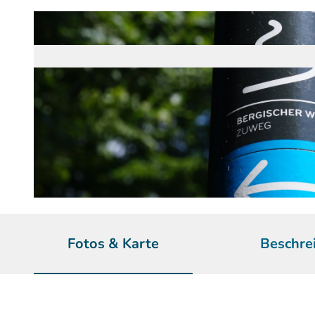
© Maren Pussak / Das Bergische | KI-optimiert |
CC-BY-SA
Fotos & Karte
Beschre