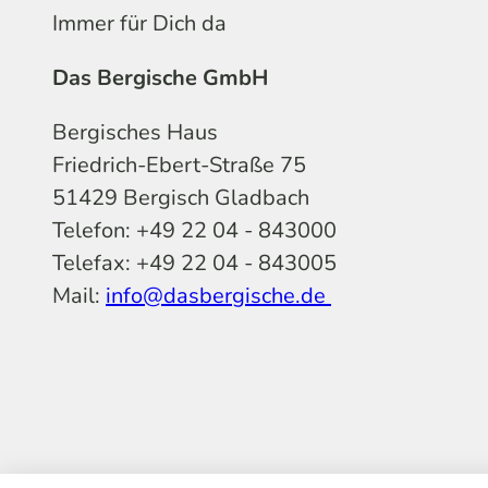
Immer für Dich da
Das Bergische GmbH
Bergisches Haus
Friedrich-Ebert-Straße 75
51429 Bergisch Gladbach
Telefon: +49 22 04 - 843000
Telefax: +49 22 04 - 843005
Mail:
info@dasbergische.de
f
I
Y
L
P
T
K
a
n
o
i
i
i
o
c
s
u
n
n
k
m
e
t
t
k
t
T
o