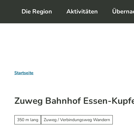
Z
Die Region
Aktivitäten
Überna
u
m
I
n
h
a
l
Startseite
t
Zuweg Bahnhof Essen-Kupf
350 m lang
Zuweg / Verbindungsweg Wandern