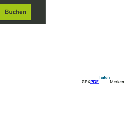
Buchen
el
e
Teilen
GPX
PDF
Merken