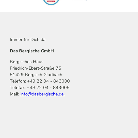
Immer für Dich da
Das Bergische GmbH
Bergisches Haus
Friedrich-Ebert-Straße 75
51429 Bergisch Gladbach
Telefon: +49 22 04 - 843000
Telefax: +49 22 04 - 843005
Mail:
info@dasbergische.de
f
I
Y
L
P
T
K
a
n
o
i
i
i
o
c
s
u
n
n
k
m
e
t
t
k
t
T
o
b
a
u
e
e
o
o