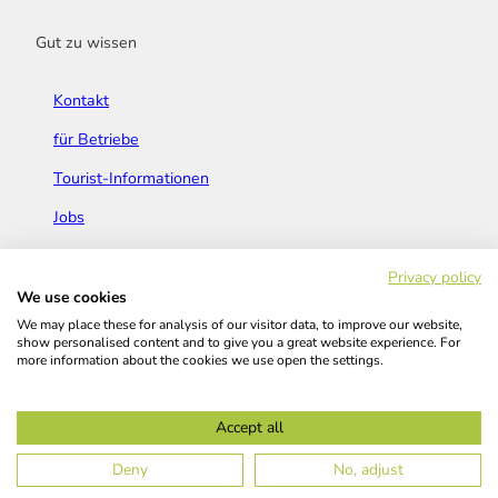
Gut zu wissen
Kontakt
für Betriebe
Tourist-Informationen
Jobs
Broschüren & Flyer
Privacy policy
We use cookies
We may place these for analysis of our visitor data, to improve our website,
show personalised content and to give you a great website experience. For
more information about the cookies we use open the settings.
Widerrufsbelehrung
AGB
Barrierefreiheitserklärung
Accept all
Kontakt
Impressum
Datenschutz
Deny
No, adjust
© Das Bergische GmbH