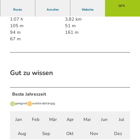
GPX
Route
Anrufen
Website
1:07 h
3,82 km
105 m
51 m
94 m
161 m
67 m
Gut zu wissen
Beste Jahreszeit
geeignet
wetterabhängig
Jan
Feb
Mär
Apr
Mai
Jun
Jul
Aug
Sep
Okt
Nov
Dez