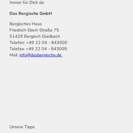
Immer für Dich da
Das Bergische GmbH
Bergisches Haus
Friedrich-Ebert-Straße 75
51429 Bergisch Gladbach
Telefon: +49 22 04 - 843000
Telefax: +49 22 04 - 843005
Mail:
info@dasbergische.de
f
I
Y
L
P
T
K
a
n
o
i
i
i
o
c
s
u
n
n
k
m
e
t
t
k
t
T
o
b
a
u
e
e
o
o
o
g
b
d
r
k
t
o
r
e
I
e
k
a
n
s
m
t
Unsere Tipps