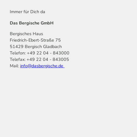
Immer für Dich da
Das Bergische GmbH
Bergisches Haus
Friedrich-Ebert-Straße 75
51429 Bergisch Gladbach
Telefon: +49 22 04 - 843000
Telefax: +49 22 04 - 843005
Mail:
info@dasbergische.de
f
I
Y
L
P
T
K
a
n
o
i
i
i
o
c
s
u
n
n
k
m
e
t
t
k
t
T
o
b
a
u
e
e
o
o
o
g
b
d
r
k
t
o
r
e
I
e
k
a
n
s
m
t