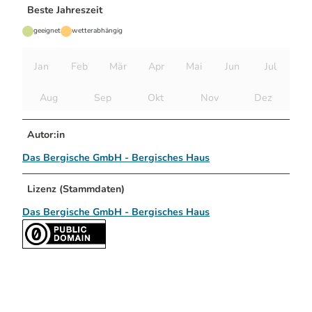
Beste Jahreszeit
geeignet
wetterabhängig
Jan
Feb
Mär
Apr
Mai
Jun
Jul
Aug
Sep
Okt
Nov
Dez
Autor:in
Das Bergische GmbH - Bergisches Haus
Lizenz (Stammdaten)
Das Bergische GmbH - Bergisches Haus