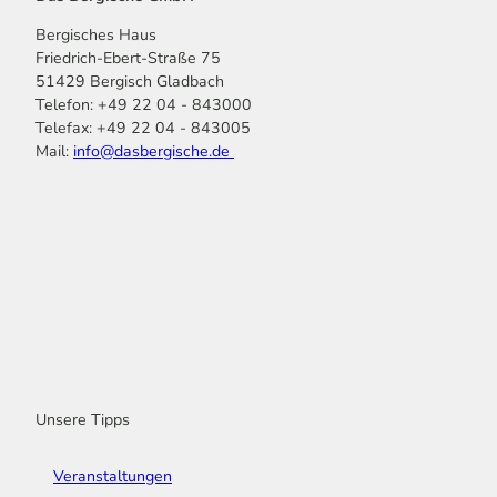
Bergisches Haus
Friedrich-Ebert-Straße 75
51429 Bergisch Gladbach
Telefon: +49 22 04 - 843000
Telefax: +49 22 04 - 843005
Mail:
info@dasbergische.de
f
I
Y
L
P
T
K
a
n
o
i
i
i
o
c
s
u
n
n
k
m
e
t
t
k
t
T
o
b
a
u
e
e
o
o
o
g
b
d
r
k
t
o
r
e
I
e
k
a
n
s
m
t
Unsere Tipps
Veranstaltungen