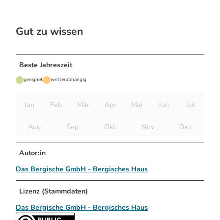
Gut zu wissen
Beste Jahreszeit
geeignet
wetterabhängig
Jan
Feb
Mär
Apr
Mai
Jun
Jul
Aug
Sep
Okt
Nov
Dez
Autor:in
Das Bergische GmbH - Bergisches Haus
Lizenz (Stammdaten)
Das Bergische GmbH - Bergisches Haus